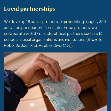
Local partnerships
We develop 18 social projects, representing roughly 300
activities per season. To initiate these projects, we
collaborate with 37 structural local partners such as 14
schools, social organizations and institutions (Bruzelle,
Hobo, 8e Jour, FriS, Hubbie, DiverCity).