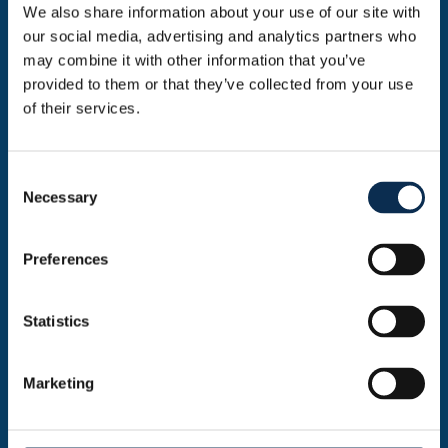
stadion.
We also share information about your use of our site with
our social media, advertising and analytics partners who
may combine it with other information that you’ve
provided to them or that they’ve collected from your use
of their services.
Consent
Necessary
Selection
Our Social Game Plan
Preferences
Statistics
Being an open and inclusive club We strive to be
a place where everyone feels welcome, safe,
and valued, a club that reflects the richness of
Marketing
our diverse community.
Fighting isolation and marginalisation We