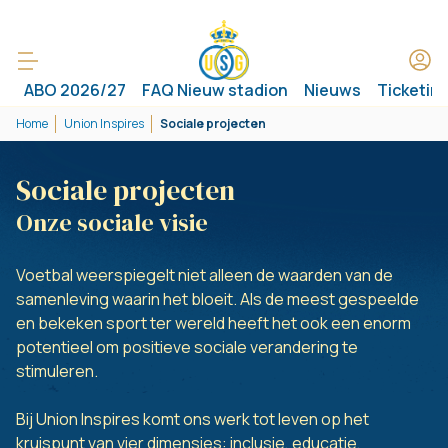
ABO 2026/27
FAQ Nieuw stadion
Nieuws
Ticketin
Home
Union Inspires
Sociale projecten
Sociale projecten
Onze sociale visie
Voetbal weerspiegelt niet alleen de waarden van de
samenleving waarin het bloeit. Als de meest gespeelde
en bekeken sport ter wereld heeft het ook een enorm
potentieel om positieve sociale verandering te
stimuleren.
Bij Union Inspires komt ons werk tot leven op het
kruispunt van vier dimensies: inclusie, educatie,