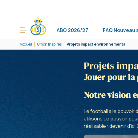
ABO 2026/27
FAQ Nouveau 
Accueil
Union Inspires
Projets impact environnemental
Projets imp
Jouer pour la
Notre vision 
Le football a le pouvoir 
utilisons ce pouvoir po
réalisable : devenir d’i