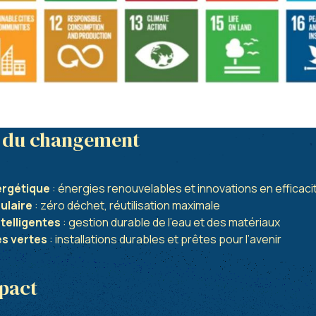
s du changement
ergétique
: énergies renouvelables et innovations en efficaci
ulaire
: zéro déchet, réutilisation maximale
telligentes
: gestion durable de l’eau et des matériaux
es vertes
: installations durables et prêtes pour l’avenir
mpact