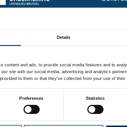
a planète : notre impact ODD
(ODD 6)
Details
 eau, récupération d’eau de pluie pour l’irrigation du terrain, s
(ODD 7)
e content and ads, to provide social media features and to analy
D, partenariats avec des fournisseurs d’énergie verte
 our site with our social media, advertising and analytics partn
 provided to them or that they’ve collected from your use of their
s (ODD 11)
vorisant les transports publics et le vélo, initiatives pour la bi
Preferences
Statistics
sable (ODD 12)
our éviter le plastique à usage unique, réduction systématiqu
s déchets et achats durables