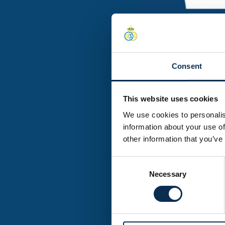
Du terrain à l
Eau propre pour tous 
Consent
Installations économes en
consommation
This website uses cookies
Énergie renouvelable 
We use cookies to personalis
Systèmes d’éclairage LE
information about your use of
other information that you’ve
Communautés durable
Plan de mobilité verte fa
Consent
Necessary
Selection
Consommation respon
Gobelets réutilisables p
alimentaire, gestion de