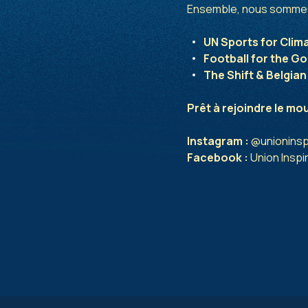
Ensemble, nous sommes 
UN Sports for Clim
Football for the Go
The Shift & Belgian
Prêt à rejoindre le m
Instagram :
@unioninsp
Facebook :
Union Inspi