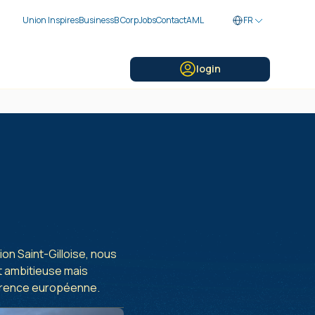
Union Inspires
Business
B Corp
Jobs
Contact
AML
FR
login
ion Saint-Gilloise, nous
st ambitieuse mais
référence européenne.