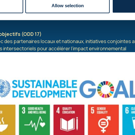
(ODD 13)
Allow selection
ensibilisation climatique, plantations de mangroves à Madag
objectifs (ODD 17)
c des partenaires locaux et nationaux, initiatives conjointes a
s intersectoriels pour accélérer l’impact environnemental