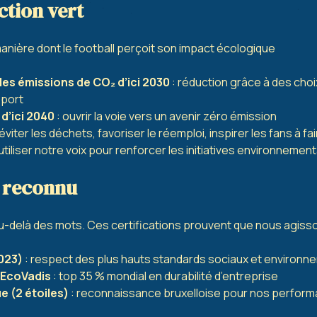
ction vert
anière dont le football perçoit son impact écologique
es émissions de CO₂ d’ici 2030
: réduction grâce à des choix
sport
d’ici 2040
: ouvrir la voie vers un avenir zéro émission
 éviter les déchets, favoriser le réemploi, inspirer les fans à 
 utiliser notre voix pour renforcer les initiatives environnemen
p reconnu
-delà des mots. Ces certifications prouvent que nous agiss
023)
: respect des plus hauts standards sociaux et environ
 EcoVadis
: top 35 % mondial en durabilité d’entreprise
 (2 étoiles)
: reconnaissance bruxelloise pour nos perfor