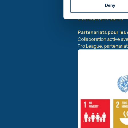
Action pour le climat 
Deny
Bilan carbone annuel, s
émissions inévitables
Partenariats pour les 
Collaboration active ave
Pro League, partenariat