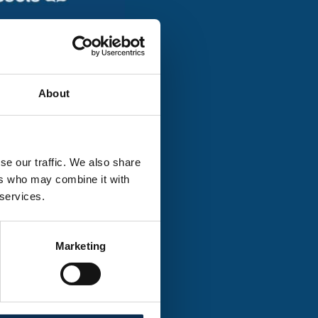
About
uivi régulier de la
se our traffic. We also share
ers who may combine it with
 services.
odiversité
Marketing
e du gaspillage