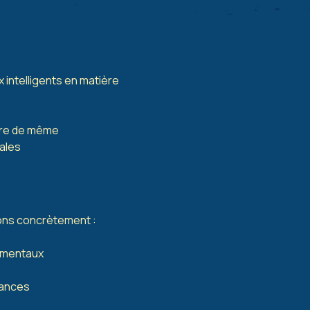
 intelligents en matière
faire de même
tales
ons concrètement :
nementaux
mances