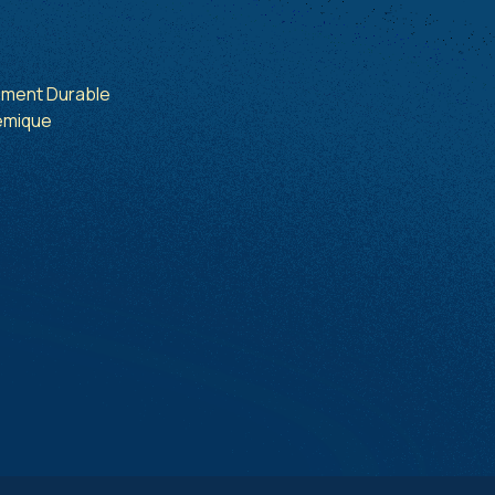
pement Durable
émique