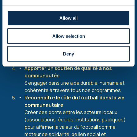
Aller à la rencontre des publics vulnérables :
personnes âgées, en situation de handicap,
nouveaux arrivants, personnes en précarité ou
Allow all
touchées par l’addiction.
Promouvoir un mode de vie sain
Allow selection
Encourager l’activité physique, le bien-être
mental et les habitudes positives, en utilisant le
football comme levier pour une vie plus saine
Deny
pour tous.
Apporter un soutien de qualité à nos
communautés
S’engager dans une aide durable, humaine et
cohérente à travers tous nos programmes.
Reconnaître le rôle du football dans la vie
communautaire
Créer des ponts entre les acteurs locaux
(associations, écoles, institutions publiques)
pour affirmer la valeur du football comme
moteur de solidarité, de lien social et