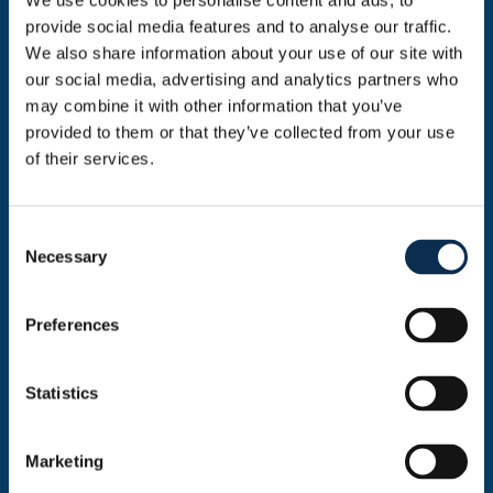
We use cookies to personalise content and ads, to
provide social media features and to analyse our traffic.
We also share information about your use of our site with
our social media, advertising and analytics partners who
may combine it with other information that you’ve
provided to them or that they’ve collected from your use
of their services.
Consent
Necessary
Notre plan d’action social
Selection
Preferences
Être un club ouvert et inclusif
Créer un lieu où chacun se sent bienvenu, en
sécurité et valorisé, un club qui reflète la
Statistics
diversité de notre communauté.
Lutter contre l’isolement et la
Marketing
marginalisation