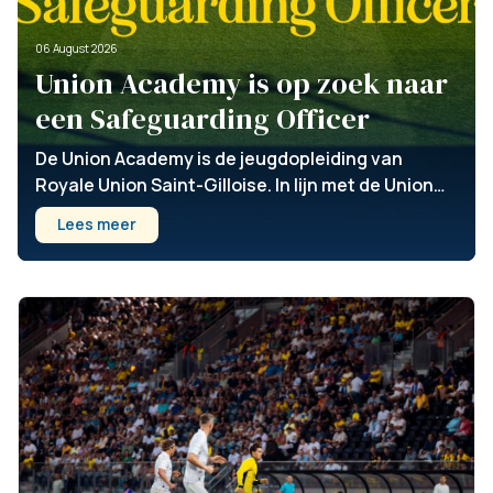
06 August 2026
Union Academy is op zoek naar
een Safeguarding Officer
De Union Academy is de jeugdopleiding van
Royale Union Saint-Gilloise. In lijn met de Union
Way geloven we dat de toekomst van het voetbal
Lees meer
niet alleen wordt gebouwd op talent en
prestaties, maar ook op de omgeving waarin
jonge spelers opgroeien als sporters én als
mensen. Elke jeugdopleiding draagt een
verantwoordelijkheid die veel verder reikt dan het
spel zelf. Met de ambitie om door te groeien
naar Elite 1 groeit ook onze verantwoordelijkheid.
Deze stap vraagt om een structurele verankering
van safeguarding binnen de dagelijkse werking
van de academie. Daarom zijn we op zoek naar