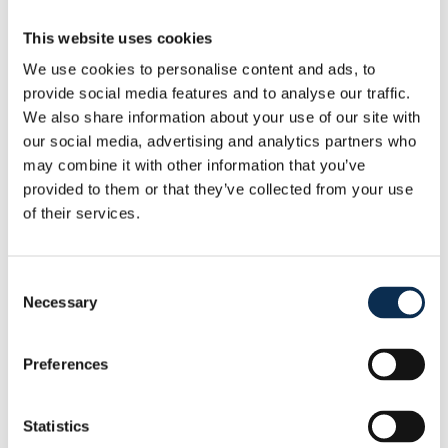
nieuwe doelman
This website uses cookies
Doelman uit Burkina Faso wordt voor een
jaar gehuurd met aankoopoptie.
We use cookies to personalise content and ads, to
provide social media features and to analyse our traffic.
31 July 2026
We also share information about your use of our site with
Union pakt Supercup na
our social media, advertising and analytics partners who
penaltythriller
may combine it with other information that you’ve
Nieuwkomer Mofokeng schiet beslissende
provided to them or that they’ve collected from your use
strafschop binnen.
of their services.
31 July 2026
De competitie staat voor de
Consent
Necessary
deur: koop je ticket voor de
Selection
uitwedstrijd in Westerlo en
ons eerste thuisduel
Preferences
Op zaterdag 08/08 nemen we het op tegen
KVC Westerlo in 't Kuipje. Je kan vanaf
Statistics
maandg 03/08 (11u) je een combiticket (bus