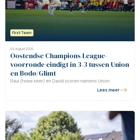
een Safeguarding Officer onder Artikel 17-
statuut. In deze rol werk je mee aan de
ontwikkeling en opvolging van ons
safeguardingbeleid en ben je tegelijkertijd een
zichtbaar, toegankelijk aanspreekpunt op en
First Team
rond het veld.
04 August 2026
Oostendse Champions League-
voorronde eindigt in 3-3 tussen Union
en Bodø/Glimt
Raul (twee keer) en David scoren namens Union.
Lees meer