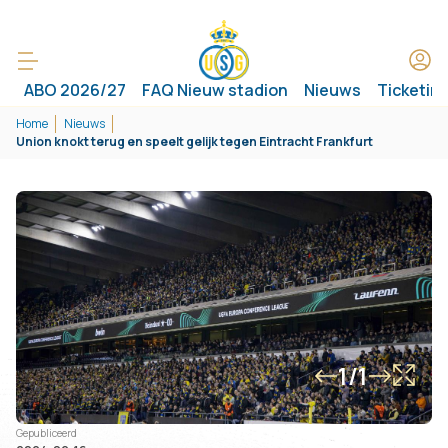
ABO 2026/27
FAQ Nieuw stadion
Nieuws
Ticketin
Home
Nieuws
Union knokt terug en speelt gelijk tegen Eintracht Frankfurt
1/1
Gepubliceerd