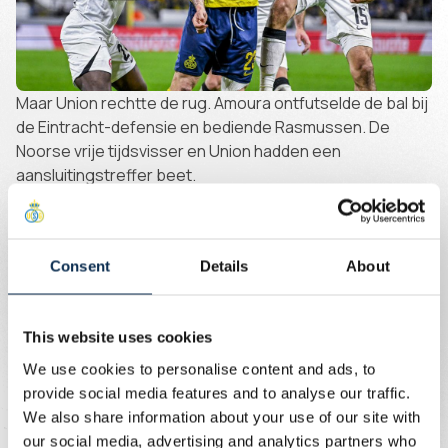
Maar Union rechtte de rug. Amoura ontfutselde de bal bij
de Eintracht-defensie en bediende Rasmussen. De
Noorse vrije tijdsvisser en Union hadden een
aansluitingstreffer beet.
Al moest Lindner wel nog alert zijn op een knal van Chaïbi
en een kopbal van Marmoush. De ruststand was 1-2.
Consent
Details
About
Rasmussen gets one back! Great pressing from Amoura!
On continue !
pic.twitter.com/sLE6S8OK3x
— Royale Union Saint-Gilloise (@UnionStGilloise)
February 15, 2024
This website uses cookies
Union vond zichzelf terug in de tweede helft. Frankfurt
We use cookies to personalise content and ads, to
zag geen uitweg meer, Puertas en co drukten de
provide social media features and to analyse our traffic.
Duitsers weg. Nilsson miste de gelijkmaker op aangeven
We also share information about your use of our site with
van onze assistenkoning. En ook met een halve omhaal
our social media, advertising and analytics partners who
lukte het net niet, doelman Trapp zat er met meer geluk