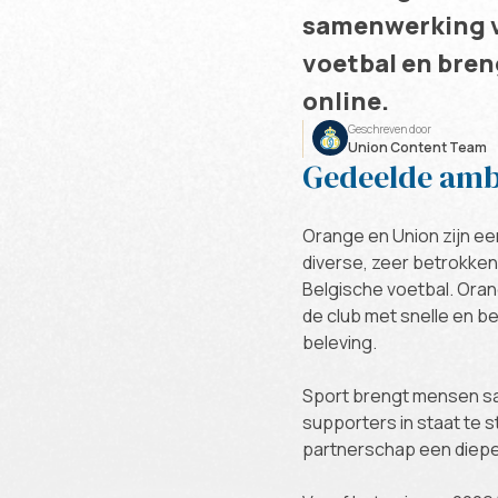
samenwerking v
voetbal en breng
online.
Geschreven door
Union Content Team
Gedeelde ambi
Orange en Union zijn ee
diverse, zeer betrokke
Belgische voetbal. Orang
de club met snelle en 
beleving.
Sport brengt mensen sa
supporters in staat te s
partnerschap een diepe