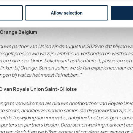
Allow selection
rteld in verbinding en voetbalpassie
j Orange Belgium
rouwe partner van Union sinds augustus 2022 en dat blijven we
iegelt precies wie we zijn: ambitieus, verbonden en vastber
n en partners. Union belichaamt authenticiteit, passie en een
linken bij Orange. Samen zullen we de fan experience naar een
gen bij wat ze het meest liefhebben."
O van Royale Union Saint-Gilloise
ange te verwelkomen als nieuwe hoofdpartner van Royale Union 
e sterke, ambitieuze merken samen die diepgeworteld zijn in 
elfde toewijding aan innovatie, nabijheid met onze gemeensc
pporters en partners bieden. Deze samenwerking markeert ee
ing van de club en we kijken ernaar uit om deze weg samen op l