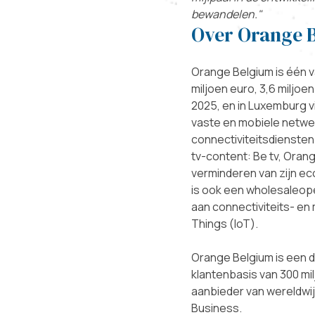
bewandelen."
Over Orange 
Orange Belgium is één 
miljoen euro, 3,6 miljo
2025, en in Luxemburg 
vaste en mobiele netwer
connectiviteitsdiensten 
tv-content: Be tv, Oran
verminderen van zijn ec
is ook een wholesaleoper
aan connectiviteits- en
Things (IoT).
Orange Belgium is een 
klantenbasis van 300 m
aanbieder van wereldwi
Business.