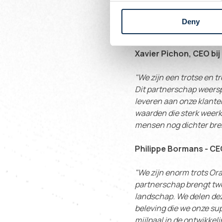
Deny
Een partnerschap gewo
Xavier Pichon, CEO bi
"We zijn een trotse en t
Dit partnerschap weersp
leveren aan onze klante
waarden die sterk weerk
mensen nog dichter bren
Philippe Bormans - CE
"We zijn enorm trots Or
partnerschap brengt twe
landschap. We delen dez
beleving die we onze su
mijlpaal in de ontwikkel