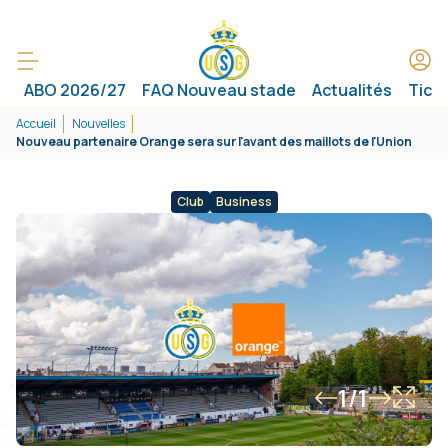
ABO 2026/27
FAQ Nouveau stade
Actualités
Tick
Accueil
Nouvelles
Nouveau partenaire Orange sera sur l'avant des maillots de l'Union
Club
Business
1/1