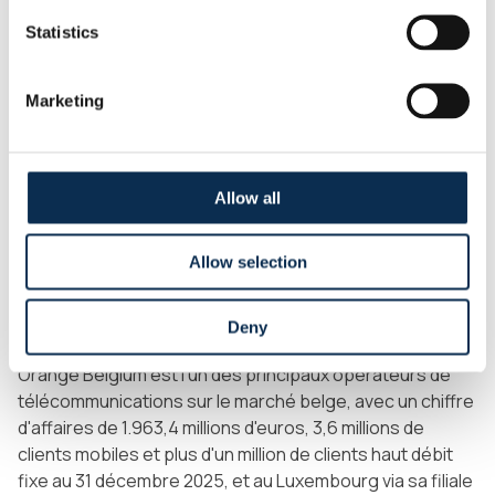
"Nous sommes extrêmement fiers d'accueillir Orange
Statistics
comme nouveau partenaire principal de la Royale Union
Saint-Gilloise. Ce partenariat réunit deux marques fortes
Marketing
et ambitieuses, profondément ancrées dans le paysage
belge. Nous partageons le même engagement envers
l'innovation, la proximité avec nos communautés et la
passion dans l'expérience que nous offrons à nos
Allow all
supporters et partenaires. Cette collaboration marque
une nouvelle étape importante dans le développement
Allow selection
du club et nous sommes impatients de construire ce
parcours ensemble sur le long terme."
À propos d'Orange Belgium
Deny
Orange Belgium est l'un des principaux opérateurs de
télécommunications sur le marché belge, avec un chiffre
d'affaires de 1.963,4 millions d'euros, 3,6 millions de
clients mobiles et plus d'un million de clients haut débit
fixe au 31 décembre 2025, et au Luxembourg via sa filiale