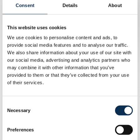
Un partenariat ancré dans la connexion et la passion
Consent
Details
About
du football
This website uses cookies
Xavier Pichon, CEO d'Orange Belgium
We use cookies to personalise content and ads, to
"Nous sommes un partenaire fier et fidèle de l'Union
provide social media features and to analyse our traffic.
depuis août 2022 et nous continuerons à l'être pour les
We also share information about your use of our site with
trois prochaines années. Ce partenariat reflète
our social media, advertising and analytics partners who
exactement qui nous sommes : ambitieux, connectés et
may combine it with other information that you’ve
engagés à apporter une valeur réelle à nos clients et
provided to them or that they’ve collected from your use
partenaires. L'Union incarne l'authenticité, la passion et
of their services.
un esprit de leadership, des valeurs qui résonnent
fortement chez Orange. Ensemble, nous élèverons
l'expérience des fans et rapprocherons les gens encore
Consent
Necessary
davantage de ce qu'ils aiment le plus."
Selection
Philippe Bormans, CEO de la Royale Union Saint-
Preferences
Gilloise