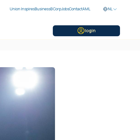
Union Inspires
Business
B Corp
Jobs
Contact
AML
NL
login