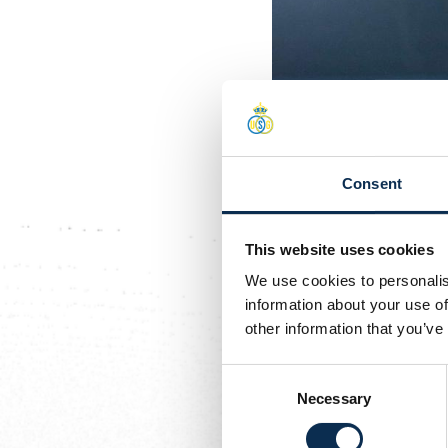
Consent
Gepubliceerd
2026-02-24
This website uses cookies
Update: bl
We use cookies to personalis
information about your use of
Uit verdere ond
other information that you’ve
een spierblessur
Consent
staan. In samen
Necessary
Selection
beslissing neme