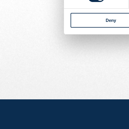
Geschreven door
Union Content Team
We wensen Tobi een spo
Deny