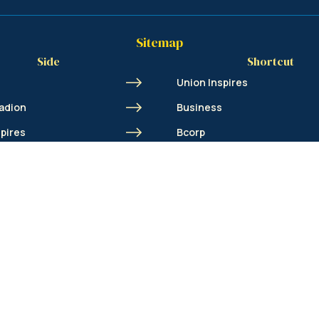
Sitemap
Side
Shortcut
Union Inspires
adion
Business
spires
Bcorp
Jobs
cademy
Contact
AML
© Royale Union Saint-Gilloise 2026