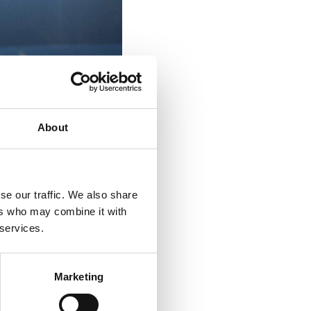
1/1
About
se our traffic. We also share
ers who may combine it with
 Promise David
 services.
ijd aan de kant
zal de club een
Marketing