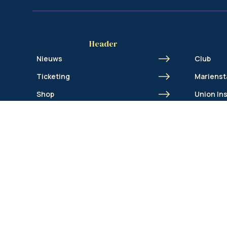
Header
Nieuws
Club
Ticketing
Marienst
Shop
Union In
Business
Union A
Fanclubs