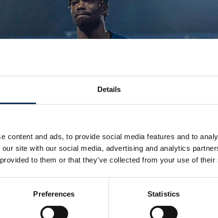
Details
essure Promise David
e content and ads, to provide social media features and to analy
 our site with our social media, advertising and analytics partn
erzoeken is gebleken dat onze aanvaller
 provided to them or that they’ve collected from your use of their
e opliep in de heup. Hij zal sowieso een t
spraak met de club, speler en entourage 
Preferences
Statistics
n over de te volgen behandeling.