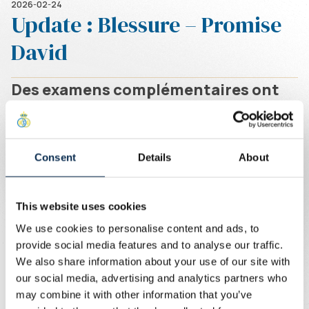
2026-02-24
Update : Blessure – Promise
David
Des examens complémentaires ont
révélé que notre attaquant Promise
David souffre d’une blessure
musculaire à la hanche. Il sera
Consent
Details
About
indisponible pendant un certain
temps. En concertation avec le club,
This website uses cookies
le joueur et son entourage, une
We use cookies to personalise content and ads, to
provide social media features and to analyse our traffic.
décision sera prise concernant le
We also share information about your use of our site with
traitement à suivre.
our social media, advertising and analytics partners who
may combine it with other information that you’ve
Écrit par
Union Content Team