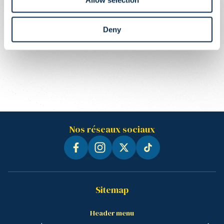
Allow selection
Deny
Nos réseaux sociaux
Sitemap
Header menu