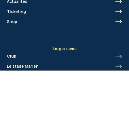
Actualités
Ticketing
Shop
Burger menu
Club
Le stade Marien
Union Inspires
Business
Union Academy
Fan clubs