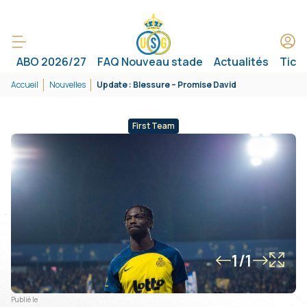
ABO 2026/27
FAQ Nouveau stade
Actualités
Tick
Accueil
Nouvelles
Update : Blessure – Promise David
First Team
1/1
Publié le