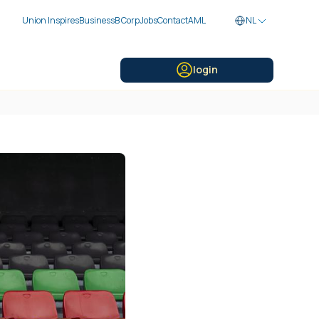
Union Inspires
Business
B Corp
Jobs
Contact
AML
NL
login