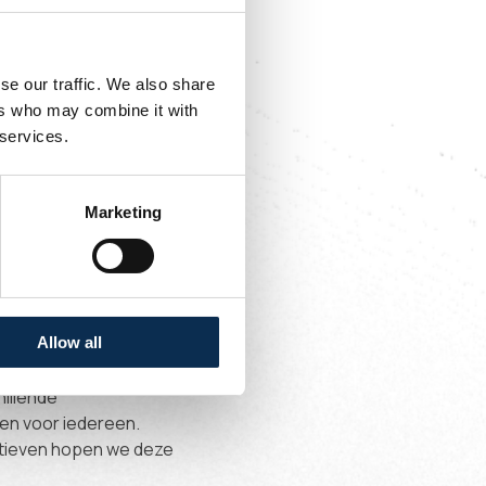
en.
w stadion voor Union. Na
se our traffic. We also share
k in Oostende als beste
ers who may combine it with
n. We kunnen er onze
 services.
elijk het begin van een
en voor het vervolg van
Marketing
d Oostende zeer
anvangen in een stadion
rs altijd een warme
reikbaar is met het
Allow all
nze supporters en
hillende
pen voor iedereen.
iatieven hopen we deze