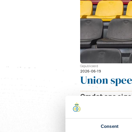
Gepubliceerd
2026-06-19
Union spee
Omdat ons eigen
UEFA voor Europ
wijken naar een
Onder voorbehou
Consent