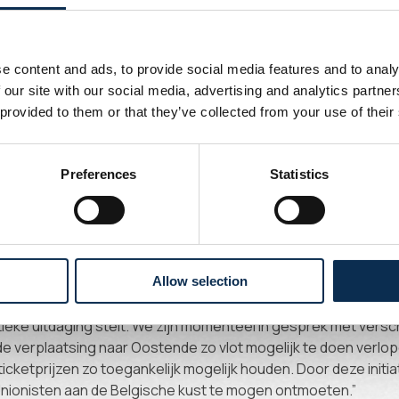
ropese voorrondes in Oostende aanvang
ificatie op rij benadrukt nogmaals de noodzaak voor een nieu
e content and ads, to provide social media features and to analy
k van alle verschillende opties, kwam het Batimont Solar Par
 our site with our social media, advertising and analytics partn
m onze voorrondes van de Champions League in aan te vange
 provided to them or that they’ve collected from your use of their
 spelers in de juiste omstandigheden ontvangen voor wat hop
opese campagne wordt. Over de locatie van de thuiswedstrijd
e is nog geen beslissing genomen.
Preferences
Statistics
mans: “We zijn voetbalclub KV Diksmuide Oostende en de sta
ijheid. We kunnen onze Europese kwalificaties dankzij hen a
ngen aan bewaren, in een stad waar Brussel en de Brusselaa
ouden. Ondanks het feit dat het Batimont Solar Park goed be
Allow selection
t Brussel, beseffen we dat een thuiswedstrijd in Oostende o
tieke uitdaging stelt. We zijn momenteel in gesprek met versc
de verplaatsing naar Oostende zo vlot mogelijk te doen verlo
ticketprijzen zo toegankelijk mogelijk houden. Door deze init
Unionisten aan de Belgische kust te mogen ontmoeten.”