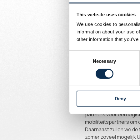
daarom onze Eu
Geschreven door
This website uses cookies
Union Content Team
De vijfde Europese kwal
We use cookies to personalis
een zorgvuldig onderzoe
information about your use of
kandidaat naar boven o
other information that you’ve
supporters, partners en
nieuwe succesvolle Eur
Consent
onze Europese campagn
Necessary
Selection
Union-CEO Philippe Bor
dankbaar voor de gastvr
waar we goede herinneri
band mee hebben onderh
Deny
openbaar vervoer vanui
partners voor een logis
mobiliteitspartners om 
Daarnaast zullen we de 
zomer zoveel mogelijk 