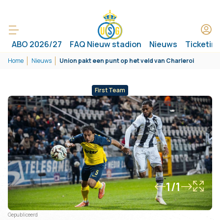
ABO 2026/27
FAQ Nieuw stadion
Nieuws
Ticketin
Home
Nieuws
Union pakt een punt op het veld van Charleroi
First Team
1/1
Gepubliceerd