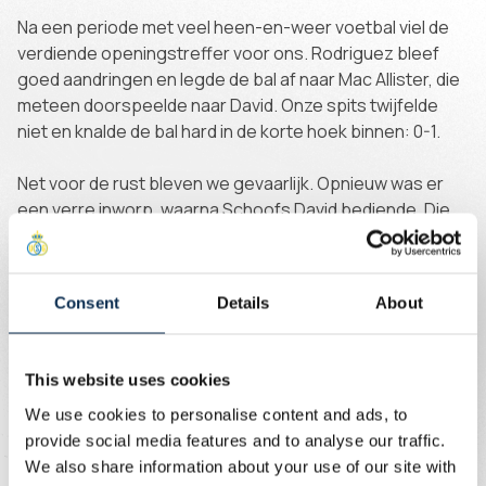
Na een periode met veel heen-en-weer voetbal viel de
verdiende openingstreffer voor ons. Rodriguez bleef
goed aandringen en legde de bal af naar Mac Allister, die
meteen doorspeelde naar David. Onze spits twijfelde
niet en knalde de bal hard in de korte hoek binnen: 0-1.
Net voor de rust bleven we gevaarlijk. Opnieuw was er
een verre inworp, waarna Schoofs David bediende. Die
draaide zich knap vrij en mikte nipt naast. Even later
probeerde Schoofs het zelf na balverovering, maar zijn
schot ging rakelings naast.
Consent
Details
About
Na de pauze nam Charleroi meer initiatief, maar wij bleven
georganiseerd spelen. Op een hoekschop kwam de bal
This website uses cookies
voor de voeten van Titraoui, die hoog over besloot.
We use cookies to personalise content and ads, to
Enkele minuten later moest Scherpen opnieuw
provide social media features and to analyse our traffic.
tussenbeide komen met een knappe redding op een
We also share information about your use of our site with
hard schot van Scheidler.