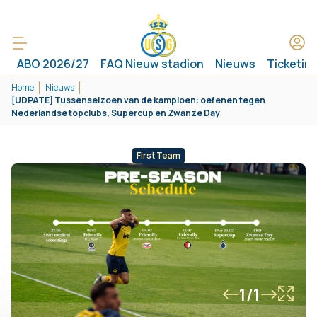
ABO 2026/27
FAQ Nieuw stadion
Nieuws
Ticketin
Home
Nieuws
[UDPATE] Tussenseizoen van de kampioen: oefenen tegen
Nederlandse topclubs, Supercup en Zwanze Day
First Team
1/1