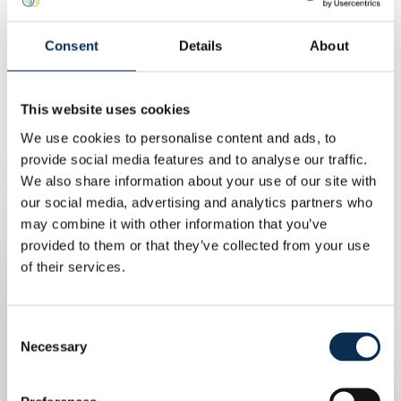
Union Content Team
De voorbereiding van het nieuwe seizoen 2025-26 start
Consent
Details
About
op
23 juni
met medische screenings. Op
1 juli
spelen we
onze eerste oefenwedstrijd tegen Union Rochefortoise
(eerste amateur ACFF), die wedstrijd zal doorgaan in
This website uses cookies
Nijlen om 19u30, tickets zijn ter plaatse beschikbaar
en kosten 10 euro (kinderen -12j betalen 5 euro).
We use cookies to personalise content and ads, to
provide social media features and to analyse our traffic.
Op
5/07
volgt er een duel der kampioenen van de Lage
We also share information about your use of our site with
Landen en spelen we achter gesloten deuren tegen de
our social media, advertising and analytics partners who
Nederlandse kampioen PSV.
may combine it with other information that you’ve
provided to them or that they’ve collected from your use
Een week later oefenen we in De Kuip tegen Feyenoord,
of their services.
12/07 om 14u
. Deze wedstrijd gaat door met fans, meer
informatie volgt nog.
Consent
Necessary
Op
16/07
wordt er ook nog een oefenpartij gepland, en
Selection
op zaterdag
19/07
of
zondag 20/07
spelen we de
Supercup tegen Club Brugge. Meer informatie over die