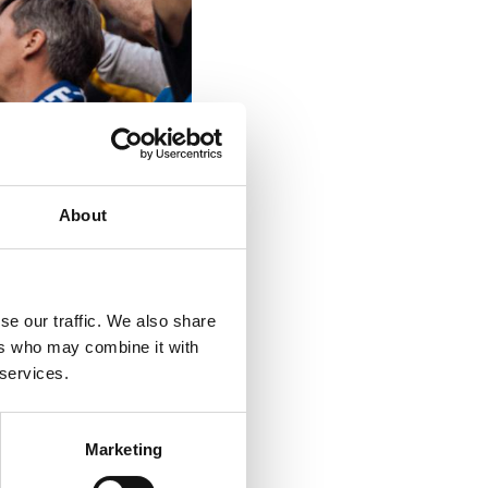
1/1
About
26
se our traffic. We also share
ers who may combine it with
nader bericht.
 services.
Marketing
Jupiler Pro League. Voor