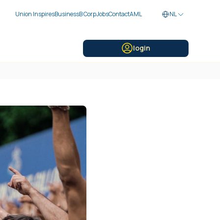
Union Inspires
Business
B Corp
Jobs
Contact
AML
NL
login