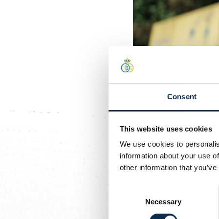
Consent
Gepubliceerd
2025-06-30
Ticketing:
This website uses cookies
We use cookies to personalis
information about your use of
Union+ Membershi
other information that you’ve
Geschreven door
Consent
Union Content Team
Necessary
Selection
Als Union+ Member krijg 