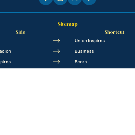
Sitemap
Side
Shortcut
Union Inspires
adion
Business
spires
Bcorp
Jobs
cademy
Contact
AML
© Royale Union Saint-Gilloise 2026