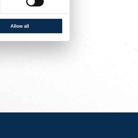
 gevolgd door Union+
Allow all