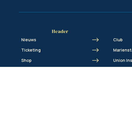
Header
Nieuws
Club
Ticketing
Marienst
Shop
Union In
Business
Union A
Fanclubs