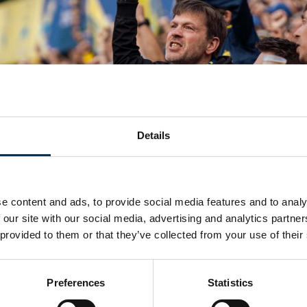
Details
 Union+ Memberships 2025/
e content and ads, to provide social media features and to analy
 our site with our social media, advertising and analytics partn
ps zijn voorlopig niet beschikbaar, tot 
 provided to them or that they’ve collected from your use of their
Preferences
Statistics
je voorrang bij de ticketverkoop voor thuiswedstrijden in de 