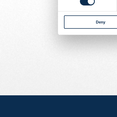
thuiswedstrijden in de
Members.
Voor verdere vragen kan
Deny