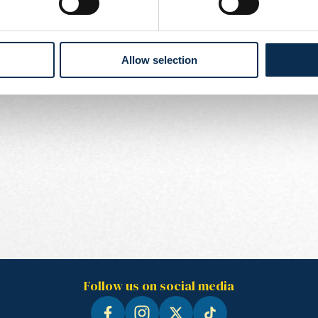
 UEFA Champions League en Croky Cup geldt: abonnees eerst,
 je onze ticketingdienst contacteren via
ticketing@rusg.be
.
Allow selection
Follow us on social media