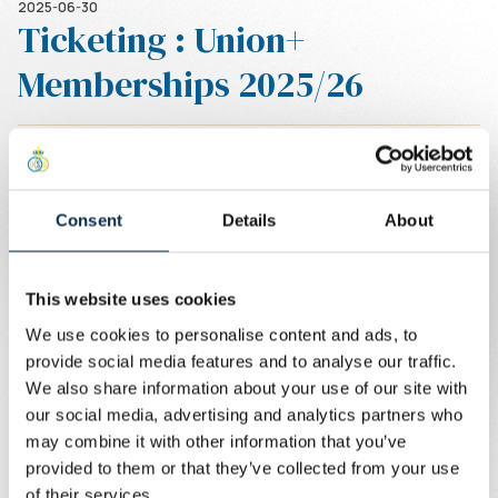
2025-06-30
Ticketing : Union+
Memberships 2025/26
Les Union+ Memberships ne sont pas
disponibles pour le moment, jusqu’à
nouvel ordre.
Consent
Details
About
Écrit par
Union Content Team
En tant qu’Union+ Member, vous bénéficiez d’un accès
This website uses cookies
prioritaire aux tickets pour les matchs à domicile de la
We use cookies to personalise content and ads, to
Jupiler Pro League. Pour les matchs à domicile en UEFA
provide social media features and to analyse our traffic.
Champions League et Croky Cup, les abonnés sont
We also share information about your use of our site with
prioritaires, suivis des Union+ Members.
our social media, advertising and analytics partners who
may combine it with other information that you’ve
Pour plus d'infos, vous pouvez contacter notre service
provided to them or that they’ve collected from your use
ticketing via
ticketing@rusg.be
.
of their services.