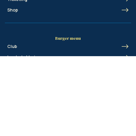
Shop
Burger menu
Club
Le stade Marien
Union Inspires
Business
Union Academy
Fan clubs
Shortcut menu
Union Inspires