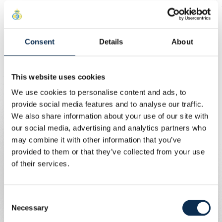
Verplaatsing per combibus is verplicht voor deze
uitwedstrijd. De bussen van de fanclubs zitten vol, maar
Union legt zelf ook een bus in voor de fans die willen gaan
zaterdag. Wedstrijdticket + busticket beschikbaar op
Consent
Details
About
ticketing.rusg.brussels
.
This website uses cookies
Koop je wedstrijd- en busticket hier!
We use cookies to personalise content and ads, to
provide social media features and to analyse our traffic.
Prijzen
We also share information about your use of our site with
our social media, advertising and analytics partners who
Volwassenen : 35€ (20€ ticket + 15€ bus)
may combine it with other information that you’ve
Jongeren (-21jaar): 30€ (15€ ticket + 15€ bus)
provided to them or that they’ve collected from your use
Kinderen (-12jaar): 25€ (10€ ticket + 15€ bus)
of their services.
Junior (-6jaar): 15€ (0€ ticket + 15€ bus)
Consent
Rolstoelgebruikers
Necessary
Selection