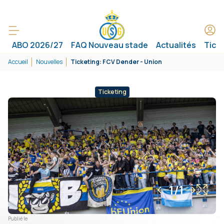
ABO 2026/27
FAQ Nouveau stade
Actualités
Tick
Accueil
Nouvelles
Ticketing: FCV Dender - Union
Ticketing
1/1
Publié le