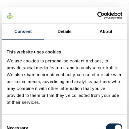
Le déplacement en combibus est obligatoire pour ce
match à l’extérieur. Les bus des fanclubs sont complets,
mais l’Union met également un bus à disposition des
supporters qui souhaitent y aller samedi. Ticket de
Consent
Details
About
match + ticket de bus disponibles sur
ticketing.rusg.brussels
.
This website uses cookies
Tickets bus + match
We use cookies to personalise content and ads, to
provide social media features and to analyse our traffic.
We also share information about your use of our site with
Prix
our social media, advertising and analytics partners who
may combine it with other information that you’ve
Adultes : 35€ (20€ ticket + 15€ bus)
provided to them or that they’ve collected from your use
Jeunes (-21ans): 30€ (15€ ticket + 15€ bus)
of their services.
Enfants (-12ans): 25€ (10€ ticket + 15€ bus)
Junior (-6ans): 15€ (0€ ticket + 15€ bus)
Consent
Necessary