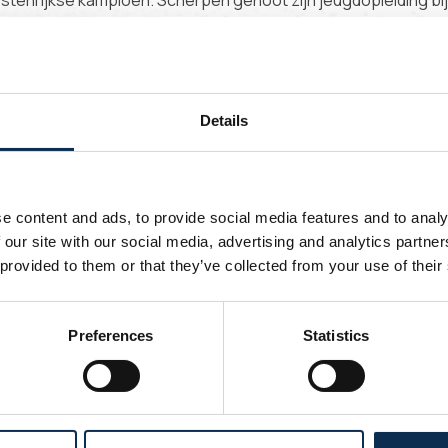
stenrijkse kampioen. Scherpen genoot zijn jeugdopleiding bi
 Ajax Amsterdam.
ot hij aan bij Premier League-club Brighton & Hove Albion. Zes
che club KV Oostende. Daar kwam hij maar zeven keer in actie,
n, onder meer in een 1-1 gelijkspel tegen Union in het Dudenpar
Details
vandaag een contract bij Union tot 2028.
l!
e content and ads, to provide social media features and to analy
 our site with our social media, advertising and analytics partn
 provided to them or that they’ve collected from your use of their
Preferences
Statistics