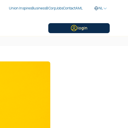
Union Inspires
Business
B Corp
Jobs
Contact
AML
NL
login