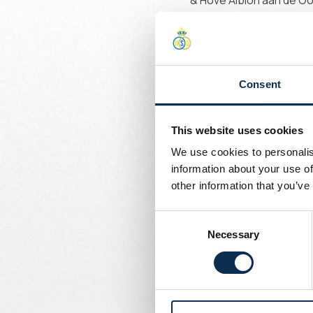
& Hove Albion aan de Oo
2019 overgenomen door
In de zomer van 2021 slo
uitgeleend aan de Belgis
zijn kwaliteiten te tone
Consent
Scherpen ondertekende 
This website uses cookies
Welkom in Sint-Gillis, Kjel
We use cookies to personalis
information about your use of
other information that you’ve
Consent
Necessary
Selection