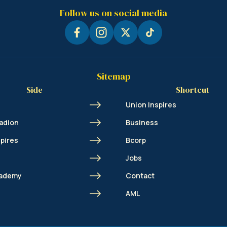
Follow us on social media
Sitemap
Side
Shortcut
Union Inspires
adion
Business
spires
Bcorp
Jobs
cademy
Contact
AML