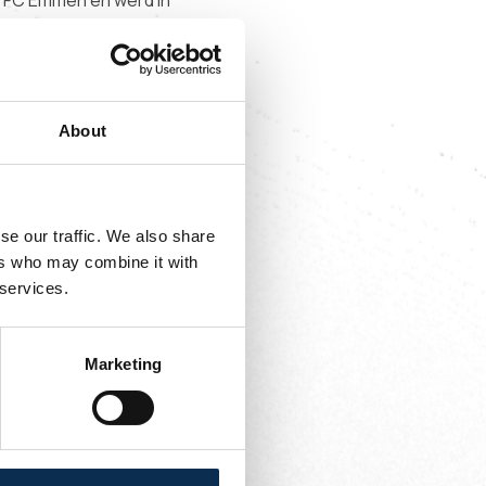
j FC Emmen en werd in
 maanden later werd hij
 maar hij slaagde erin
k.
About
se our traffic. We also share
ers who may combine it with
 services.
Marketing