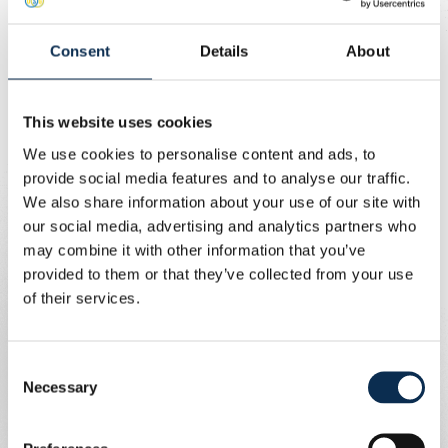
linkervoet scoorde hij vorig seizoen 6 doelpunten en gaf
hij 5 assists, en dit seizoen staat hij al op 2 treffers. Zijn
Consent
Details
About
carrière begon bij STVV, zijn opleidingsclub, waar hij 13
jaar doorbracht. Daarna trok hij naar KAA Gent, en in 2017
maakte hij de overstap naar KV Mechelen, waar hij
This website uses cookies
uitgroeide tot een bepalende speler en de kapitein.
We use cookies to personalise content and ads, to
Met 424 professionele wedstrijden op zijn naam begint
provide social media features and to analyse our traffic.
Rob aan drie nieuwe seizoenen met dezelfde ambitie:
We also share information about your use of our site with
zijn stempel blijven drukken op het spel.
our social media, advertising and analytics partners who
may combine it with other information that you’ve
Welkom bij Union, Rob. Welkom bij de kampioen van
provided to them or that they’ve collected from your use
België.
of their services.
Consent
Necessary
Selection