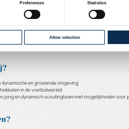
Preferences
Statistics
 je hebt vooral ervaring in jeugdvoetbal, vooral in Brussel en o
out
voor observatie en analyse
n op verschillende leeftijden en niveaus
Allow selection
ommunicatieve vaardigheden, en een goed netwerk in de voetb
cht
j?
een dynamische en groeiende omgeving
ntwikkelen in de voetbalwereld
 een jong en dynamisch scoutingteam met mogelijkheden voor p
en?