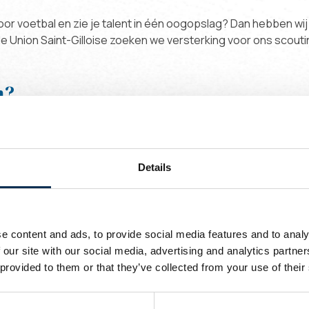
oor voetbal en zie je talent in één oogopslag? Dan hebben wij
e Union Saint-Gilloise zoeken we versterking voor ons scout
n?
oordelijk voor het vinden van jonge talentvolle spelers die pa
jden bij, observeert spelers kritisch en rapporteert aan de sc
Details
den en toernooien om talenten te spotten
technische en fysieke vaardigheden
rteren en aanbevelingen doen voor nieuwe spelers
 in de voetbalwereld
e content and ads, to provide social media features and to analy
van de nieuwste trends en ontwikkelingen in voetbal en scoutin
 our site with our social media, advertising and analytics partn
 provided to them or that they’ve collected from your use of their