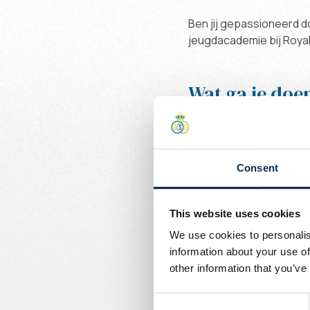
Ben jij gepassioneerd d
jeugdacademie bij Royal
Wat ga je doe
Als scout ben je verantw
Union. Je woont wedstri
belangrijkste taken zijn:
Consent
· Bijwonen van wedstrij
· Spelers evalueren op 
· Je observaties rappo
This website uses cookies
· Een netwerk opbouwen
We use cookies to personalis
· Op de hoogte blijven 
information about your use of
other information that you’ve
Wie ben jij?
Consent