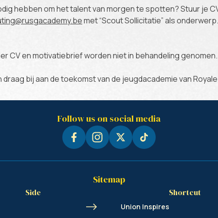
 nodig hebben om het talent van morgen te spotten? Stuur je C
uting@rusgacademy.be
met “Scout Sollicitatie” als onderwerp.
nder CV en motivatiebrief worden niet in behandeling genomen.
n draag bij aan de toekomst van de jeugdacademie van Royale 
Follow us on social media
Sitemap
Side
Shortcut
Union Inspires