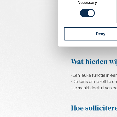
Necessary
Selection
· Voetbal is je leven, en
· Je hebt ervaring als sc
· Je hebt een goed oog 
· Je kan talent herkenne
Deny
· Je hebt uitstekende c
· Een rijbewijs B is verpli
Wat bieden wi
· Een leuke functie in 
· De kans om jezelf te o
· Je maakt deel uit van
Hoe solliciter