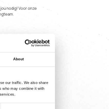
 jou nodig! Voor onze
ingteam.
ssen bij het DNA van
outingcoördinator. Je
About
se our traffic. We also share
g
ers who may combine it with
 services.