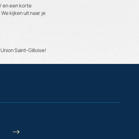
V en een korte
 We kijken uit naar je
Union Saint-Gilloise!