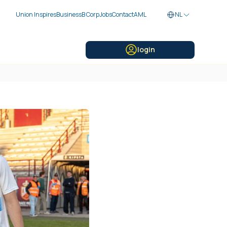
Union Inspires
Business
B Corp
Jobs
Contact
AML
NL
login