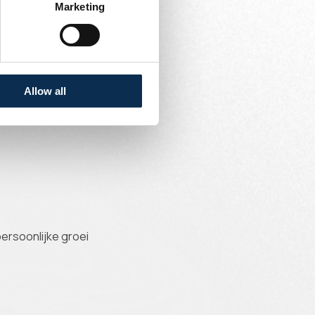
Marketing
mgeving
Allow all
alwereld is een plus
ersoonlijke groei