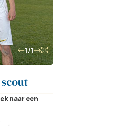
1/1
 scout
oek naar een