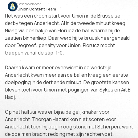
Geschreven door
Union Content Team
Het was een droomstart voor Union in de Brusselse
derby tegen Anderlecht. Al in de tweede minuut kreeg
Niang via een hakje van Florucz de bal, waarna hij de
zestien binnenliep. Daar werd hij te bruusk neergehaald
door Degreef: penalty voor Union. Florucz mocht
trappen vanaf de stip: 1-0.
Daarna kwam er meer evenwicht in de wedstrijd.
Anderlecht kwam meer aan de bal en kreeg een eerste
doelpoging in de dertiende minuut. De grootste kansen
bleven toch voor Union met pogingen van Sykes en Ait El
Hadj.
Op het halfuur was er bijna de gelijkmaker voor
Anderlecht. Thorgan Hazard kon niet scoren voor
Anderlecht toen hij oog in oog stond met Scherpen, want
de doelman bracht redding met zijn rechtervoet.