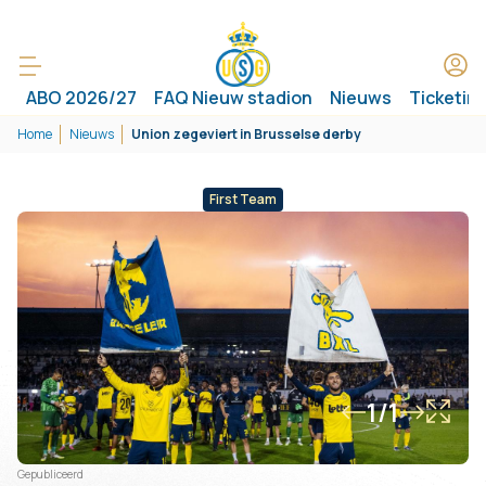
ABO 2026/27
FAQ Nieuw stadion
Nieuws
Ticketin
Home
Nieuws
Union zegeviert in Brusselse derby
First Team
1/1
Gepubliceerd