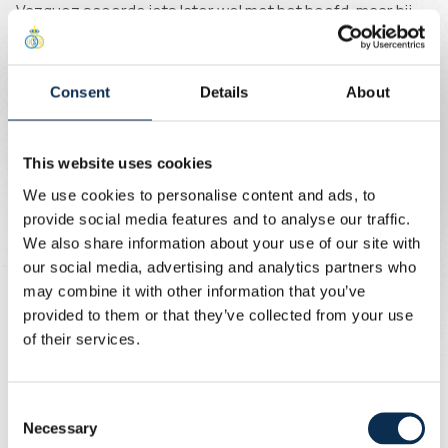
Vazquez scoorde iets later wel met het hoofd, maar hij
stond buitenspel.
Op het einde van de eerste helft waren er nog kansen
Consent
Details
About
voor beide ploegen. Eerst was Union aan de beurt.
Sykes knalde vanuit een scherpe hoek de bal op de paal
en Zorgane schoot voorlangs. Toch kwam Anderlecht
This website uses cookies
nog heel dicht bij de gelijkmaker. Khalaili kon een schot
We use cookies to personalise content and ads, to
van Degreef nog van de lijn halen en een paar tellen later
provide social media features and to analyse our traffic.
schoot Huerta op de paal.
We also share information about your use of our site with
our social media, advertising and analytics partners who
De tweede helft verliep heel anders dan de eerste helft.
may combine it with other information that you’ve
Beide ploegen creëerden weinig doelgevaar en kwamen
provided to them or that they’ve collected from your use
niet meer aan voetbal toe. In de 81ste minuut kwam daar
of their services.
verandering in. Op twee minuten tijd moest Anderlecht
plots met negen spelers verder. Saliba pakte eerst zijn
tweede gele kaart en niet veel later Angulo ook.
Consent
Necessary
Selection
In de 90ste minuut besliste de ingevallen Promise David