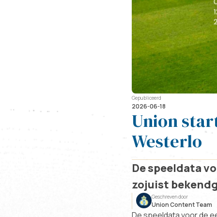
Gepubliceerd
2026-06-18
Union start
Westerlo
De speeldata v
zojuist bekend
Geschreven door
Union Content Team
De speeldata voor de e