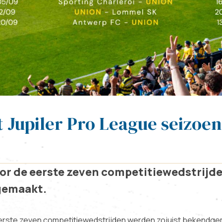
 Jupiler Pro League seizoen 
oor de eerste zeven competitiewedstrijd
gemaakt.
erste zeven competitiewedstrijden werden zojuist bekendge