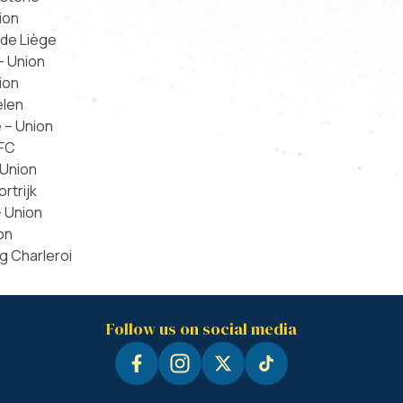
ion
 de Liège
– Union
ion
elen
e – Union
 FC
 Union
rtrijk
– Union
on
g Charleroi
Follow us on social media