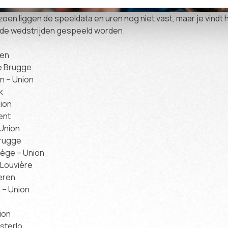
zoen liggen de speeldata en uren nog niet vast, maar je vindt 
de wedstrijden gespeeld worden.
ven
le Brugge
en – Union
k
nion
ent
 Union
Brugge
iège – Union
 Louvière
eren
 – Union
ion
sterlo