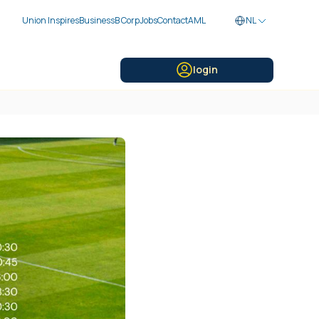
Union Inspires
Business
B Corp
Jobs
Contact
AML
NL
login