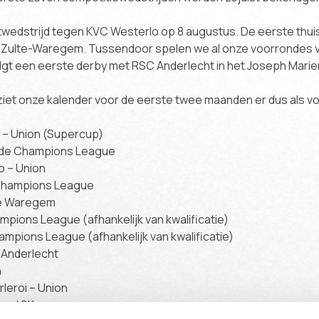
twedstrijd tegen KVC Westerlo op 8 augustus. De eerste thuis
n Zulte-Waregem. Tussendoor spelen we al onze voorrondes
lgt een eerste derby met RSC Anderlecht in het Joseph Marie
iet onze kalender voor de eerste twee maanden er dus als vol
e – Union (Supercup)
onde Champions League
o – Union
 Champions League
lte Waregem
ampions League (afhankelijk van kwalificatie)
ampions League (afhankelijk van kwalificatie)
C Anderlecht
n
rleroi – Union
mmel SK