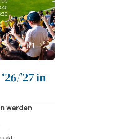
1/1
‘26/’27 in
en werden
maakt.