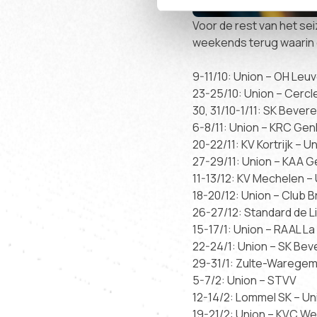
Voor de rest van het sei
weekends terug waarin 
9-11/10: Union – OH Leu
23-25/10: Union – Cerc
30, 31/10-1/11: SK Bever
6-8/11: Union – KRC Gen
20-22/11: KV Kortrijk – U
27-29/11: Union – KAA G
11-13/12: KV Mechelen –
18-20/12: Union – Club 
26-27/12: Standard de L
15-17/1: Union – RAAL La
22-24/1: Union – SK Bev
29-31/1: Zulte-Waregem
5-7/2: Union – STVV
12-14/2: Lommel SK – Un
19-21/2: Union – KVC We