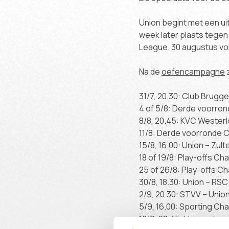
Union begint met een ui
week later plaats tege
League. 30 augustus vo
Na de
oefencampagne
z
31/7, 20.30: Club Brugg
4 of 5/8: Derde voorr
8/8, 20.45: KVC Westerl
11/8: Derde voorronde
15/8, 16.00: Union – Zu
18 of 19/8: Play-offs Ch
25 of 26/8: Play-offs Ch
30/8, 18.30: Union – RS
2/9, 20.30: STVV – Unio
5/9, 16.00: Sporting Cha
12/9, 20.45: Union – Lo