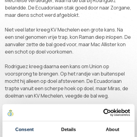
Mechelse verdediger, waarna de bal bij Rodriguez
belandde. De Ecuadoriaan stak goed door naar Zorgane,
maar diens schot werd afgeblokt.
Niet veel later kreeg KV Mechelen een grote kans. Na
een snel genomen vrije trap, kon Raman diep inlopen. De
aanvaller zette de bal goed voor, maar Mac Allister kon
een schot op doel voorkomen.
Rodriguez kreeg daarna een kans om Union op
voorsprong te brengen. Op het randje van buitenspel
mocht hij alleen op doel afstevenen. De Ecuadoriaan
trapte vanuit een scherpe hoek op doel, maar Miras, de
doelman van KV Mechelen, veegde de bal weg.
Kort voor rust kon Union nog eens dreigen via een
hoekschop. Ait El Hadj trapte de bal tot aan de tweede
paal waar Burgess kon koppen, maar zijn bal miste
Consent
Details
About
kracht en belandde in de handen van Miras. Zo gingen