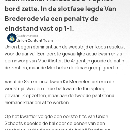
bord zette. In de slotfase legde Van
Brederode via een penalty de
eindstand vast op 1-1.
Geschreven door
Union Content Team
Union begon dominant aan de wedstrijd en koos resoluut
voor de aanval. Een eerste gevaarlijke actie kwam er via
een inworp van Mac Allister. De Argentijn gooide de bal in
de zestien, maar de Mechelse doelman greep goed in.
Vanaf de 8ste minuut kwam KV Mechelen beter in de
wedstrijd. Via een diepe bal kwam de thuisploeg
gevaarlijk opzetten, maar aan de tweede paal stond
niemand klaar om af te werken.
Op het kwartier volgde een eerste flits van Union.
Schoofs speelde de bal door de benen van een