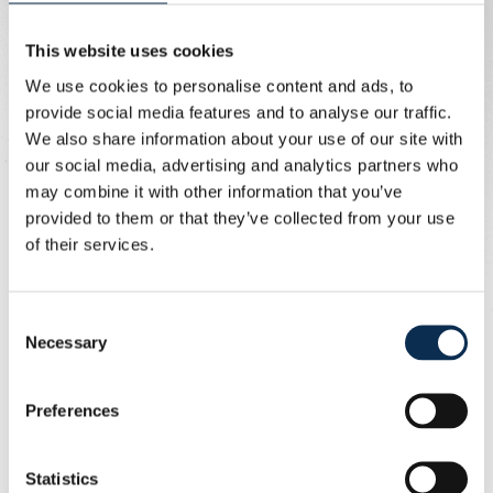
beide ploegen rusten bij 0-0, na een eerste helft met
weinig uitgespeelde kansen.
This website uses cookies
We use cookies to personalise content and ads, to
Union begon ook fel aan de tweede helft. Rodriguez
provide social media features and to analyse our traffic.
dribbelde zich door de Mechelse defensie, maar zijn
We also share information about your use of our site with
schot werd opnieuw geblokt. Aan de overkant
our social media, advertising and analytics partners who
probeerde Mechelen gevaarlijk te zijn via de counter,
may combine it with other information that you’ve
maar Scherpen bleef alert.
provided to them or that they’ve collected from your use
of their services.
Op het uur kreeg Union een nieuwe mogelijkheid.
Schoofs dropte de bal in de zestien en de pas ingevallen
David kon zich draaien en haalde uit, maar doelman Maris
Consent
hield Union met een knappe redding van de voorsprong
Necessary
Selection
af.
Even later leek de thuisploeg op voorsprong te komen
Preferences
via St. Jago, maar zijn doelpunt werd terecht afgekeurd
wegens buitenspel. Kort daarop trof KV Mechelen de
Statistics
paal na een warrige fase in de zestien.