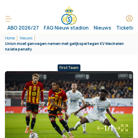
ABO 2026/27
FAQ Nieuw stadion
Nieuws
Ticketin
Home
Nieuws
Union moet genoegen nemen met gelijkspel tegen KV Mechelen
na late penalty
First Team
1/1