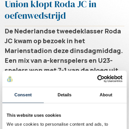
Union klopt Roda JC in
oefenwedstrijd
De Nederlandse tweedeklasser Roda
JC kwam op bezoek in het
Marienstadion deze dinsdagmiddag.
Een mix van a-kernspelers en U23-
spelers won met 7-1 van de ploeg uit
Kerkrade. De goals kwamen er via
Schoofs (2), Guilherme (2), Patris,
Consent
Details
About
Rasmussen en Asri.
Geschreven door
Union Content Team
This website uses cookies
Voor Union speelden:
We use cookies to personalise content and ads, to