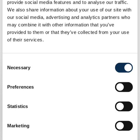
provide social media features and to analyse our traffic.
Chambaere
We also share information about your use of our site with
our social media, advertising and analytics partners who
François (75’ Stevens), Barry, Sykes (60’ Stassin)
may combine it with other information that you’ve
provided to them or that they’ve collected from your use
Patris (60’ Pedro Pinto), Ramussen (45’ Leysen),
of their services.
Schoofs (60’ Delph Rivera), Ait El Hadj (45’ Dassy),
Guilherme (75’ Huygevelde)
Consent
Necessary
Selection
Keita (60’ Asri) en Berradi (60’ Hamoutahar)
Preferences
Statistics
Marketing