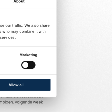
About
 doelman werkte alles
en Biondic kopte bij zijn
se our traffic. We also share
ijkaardige actie van Ait
ers who may combine it with
 services.
 centraal en Biondic
robeerde het tien
Marketing
 rechterflank voor,
iet door, want Patris
Allow all
k, maar een verschil van
kampioen. Volgende week