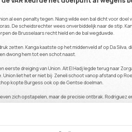
 de VAR keurde het doelpunt af wegens b
ion al een penalty tegen. Niang wilde een bal dicht voor doel
koras. De scheidsrechter wees onverbiddelijk naar de stip. Kan
pen de Brusselaars recht hield en de bal wegduwde.
uk zetten. Kanga kaatste op het middenveld af op Da Silva, die
 en dwong hem tot een schot naast.
 eerste dreiging van Union. Ait El Hadj legde terug naar Zorga
. Union liet het er niet bij: Zeneli schoot vanop afstand op Ro
hop kopte Burgess ook op de Gentse doelman.
even zich opstapelen, maar de precisie ontbrak. Rodriguez e
nog gevaarlijk. Lopas stuurde een dieptepass en Kanga kwam n
 Skoras diep de zone in en probeerde het in één tijd, maar hij 