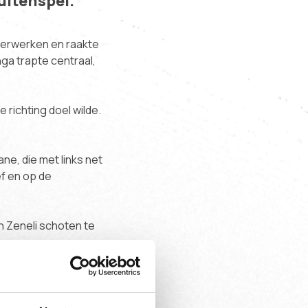
uitenspel.
 verwerken en raakte
ga trapte centraal,
 richting doel wilde.
ne, die met links net
ef en op de
n Zeneli schoten te
et te kort om de bal te
raakte de bal te slecht.