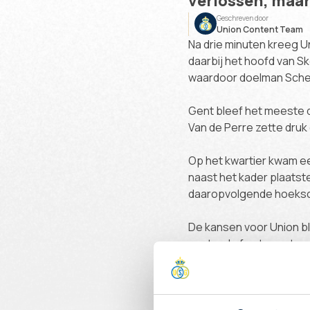
verlossen, maar
Geschreven door
Union Content Team
Na drie minuten kreeg Un
daarbij het hoofd van S
waardoor doelman Scher
Gent bleef het meeste dr
Van de Perre zette druk
Op het kwartier kwam een
naast het kader plaatste
daaropvolgende hoeksc
De kansen voor Union bl
centraal of net naast.
Net voor rust was Gent 
scoren. Even later sneed