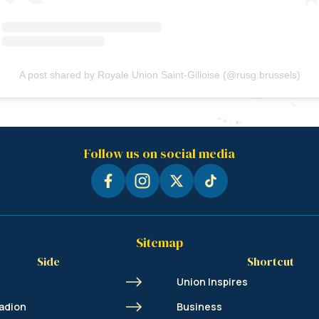
A post shared by Royale Union Saint-Gilloise (@rusg.brussels)
Follow us on social media
Sitemap
Side
Shortcut
Union Inspires
adion
Business