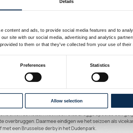
Details
 initiatief. Skoras probeerde Scherpen te verrassen, maar de
ne.
 meteen zijn kwaliteiten. Ait El Hadj slingerde de bal naar voren 
e content and ads, to provide social media features and to analy
l, maar de bal ging net naast. Vijf minuten later volgde een gel
 our site with our social media, advertising and analytics partn
de Zorgane te koppen, maar hij geraakte er net niet bij.
 provided to them or that they’ve collected from your use of their
der stoom en opnieuw was daar Biondic. Ait El Hadj verlengde
el. Roef redde het schot, maar Union gaf nog niet op. Fuseini p
Preferences
Statistics
maar ook hij stuitte op de doelman van Gent.
ondic Union alsnog te verlossen. Patris zette een bal vanop de
oor twee Gentse verdedigers en tikte binnen. Het feest ging n
itenspel.
Allow selection
vond Union de netten niet meer. Club Brugge speelde ook gelij
er te overbruggen. Daarmee eindigen we het seizoen als vice
af met een Brusselse derby in het Dudenpark.