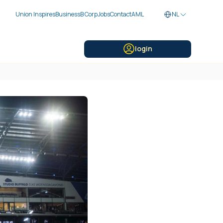
Union Inspires
Business
B Corp
Jobs
Contact
AML
NL
login