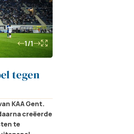
1/1
pel tegen
van KAA Gent.
 daarna creëerde
ten te