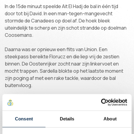
In de 15de minuut speelde Ait El Hadj de bal in één tijd
door tot bij David. In een man-tegen-mangevecht
stormde de Canadees op doel af. De hoek bleek
uiteindelijk te scherp en zijn schot strandde op doelman
Coosemans.
Daarna was er opnieuw een flits van Union. Een
steekpass bereikte Florucz en die liep vrij de zestien
binnen. De Oostenrijker zocht naar zijn linkervoet en
mocht trappen. Sardella blokte op het laatste moment
zijn poging af met een rake tackle, waardoor de bal
buitenvloog.
Net voor rust werd het even benauwd voor Union.
Anderlecht kon counteren met Camara. Die ontweek
eerst de tackelende Sykes, haakte daarna in Niang
Consent
Details
About
binnen de zestienmeter en kwam ten val. De Anderlecht-
supporters eisten een penalty, maar de fout was te licht