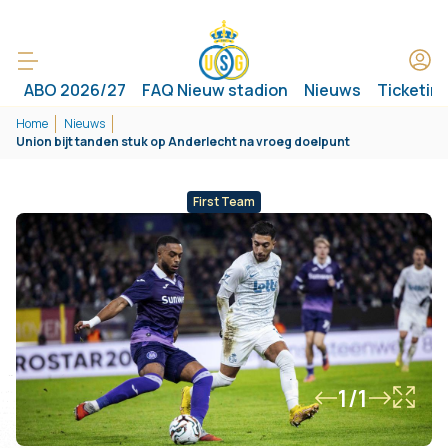
ABO 2026/27
FAQ Nieuw stadion
Nieuws
Ticketin
Home
Nieuws
Union bijt tanden stuk op Anderlecht na vroeg doelpunt
First Team
1/1