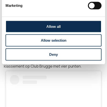
voorsprong. Hazard stond vrij achter de defensie en
Marketing
mocht alleen naar voren trekken. Mac Allister probeerde
Hazard nog te hinderen, maar de bal bereikte Bertaccini.
Hij raakte de bal verkeerd waardoor hij deze kans
onbenut liet.
Allow all
Union zette nog een slotoffensief in en bracht nog
Allow selection
gevaar, maar geen enkele bal leverde een echte
mogelijkheid op. Beide ploegen stonden defensief sterk,
maar de Unionisten wisten hun achterstand niet meer om
Deny
te buigen. Union behoudt wél zijn voorsprong in het
klassement op Club Brugge met vier punten.