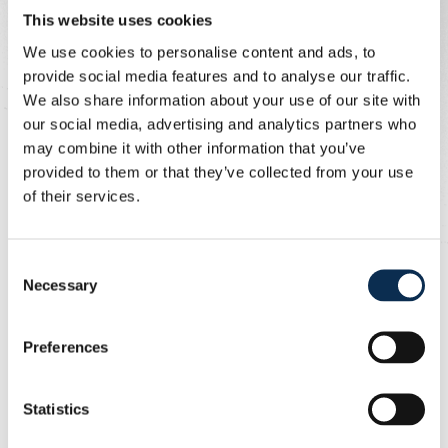
oordeelde scheidsrechter Verboomen.
This website uses cookies
Anderlecht kwam even later het beste uit de kleedkamer.
We use cookies to personalise content and ads, to
Angulo dribbelde zich op spectaculaire wijze voorbij de
provide social media features and to analyse our traffic.
defensie en versierde een hoekschop. Cvetkovic mocht
We also share information about your use of our site with
gaan koppen, maar de bal vormde geen bedreiging voor
our social media, advertising and analytics partners who
Scherpen. De bal kwam recht in zijn handen terecht.
may combine it with other information that you’ve
provided to them or that they’ve collected from your use
Hubert deed een driedubbele wissel door heel wat gele
of their services.
kaarten en daarna namen de Unionisten de overhand. In
de 55ste minuut kregen ze een hoekschop. Ait El Hadj
Consent
nam deze voor zijn rekening, maar Sykes kopte de bal
Necessary
Selection
enkele meters over. De grootste kans voor Union kwam
er voor invaller Patris. Die mocht via de rechterkant
proberen te scoren, maar hij werd te veel gehinderd
Preferences
door N’Diaye om uit te halen. De bal belandde uiteindelijk
in het zijnet.
Statistics
Anderlecht kreeg vervolgens de kans op de dubbele