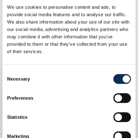
zoek naar voltijdse coaches voor de
We use cookies to personalise content and ads, to
provide social media features and to analyse our traffic.
volgende leeftijdscategorieën: U13,
We also share information about your use of our site with
U14, U15, U16 en U18.
our social media, advertising and analytics partners who
Geschreven door
may combine it with other information that you’ve
Union Content Team
provided to them or that they’ve collected from your use
Profiel:
of their services.
Aantoonbare ervaring op elite niveau in 11v11
In het bezit van een UEFA A-licentie
Sterke passie voor jeugd- en talentontwikkeling
Consent
Necessary
Selection
Interesse?
Stuur je cv en een korte motivatiebrief naar
Preferences
Henk.mariman@rusgacademy.be
.
Statistics
Marketing