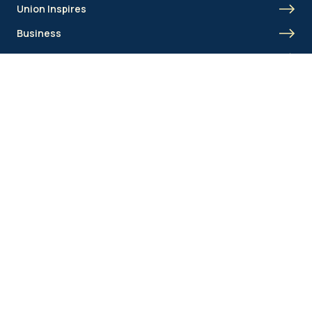
Union Inspires
Business
Union Academy
Fanclubs
Shortcut
Union Inspires
Business
Bcorp
Jobs
Contact
AML