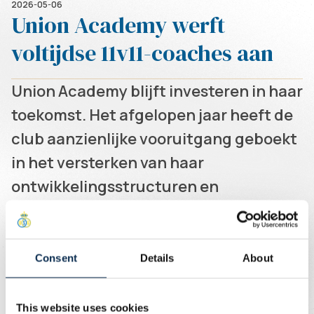
2026-05-06
Union Academy werft
voltijdse 11v11-coaches aan
Union Academy blijft investeren in haar
toekomst. Het afgelopen jaar heeft de
club aanzienlijke vooruitgang geboekt
in het versterken van haar
ontwikkelingsstructuren en
infrastructuur. Als onderdeel van deze
ambitie zet de Academy nu de
volgende stap door haar
Consent
Details
About
jeugdopleidingsprogramma verder te
professionaliseren. Daarom zijn wij op
This website uses cookies