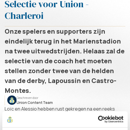
Selectie voor Union -
Charleroi
Onze spelers en supporters zijn
eindelijk terug in het Marienstadion
na twee uitwedstrijden. Helaas zal de
selectie van de coach het moeten
stellen zonder twee van de helden
van de derby, Lapoussin en Castro-
Montes.
Geschreven door
Union Content Team
Loïc en Alessio hebben rust gekregen na een reeks
wedstrijden. Maar de kern heeft genoeg spelers om hun
afwezigheid te compenseren. Dennis is nog steeds
geblesseerd. Bekijk hieronder de selectie van coach