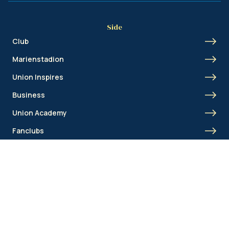
Side
Club
Marienstadion
Union Inspires
Business
Union Academy
Fanclubs
Shortcut
Union Inspires
Business
Bcorp