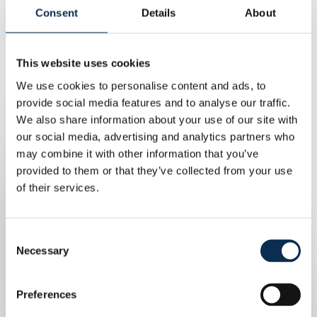
Consent
Details
About
Blessin voor de wedstrijd van zondag.
Alexander Blessin :
This website uses cookies
Onze kalender is niet te
We use cookies to personalise content and ads, to
“
”
onderschatten, maar we
provide social media features and to analyse our traffic.
We also share information about your use of our site with
hadden een goede
our social media, advertising and analytics partners who
recuperatietraining, dus het
may combine it with other information that you’ve
team zou sterk genoeg
provided to them or that they’ve collected from your use
moeten zijn voor morgen.
of their services.
Consent
Necessary
Selection
Preferences