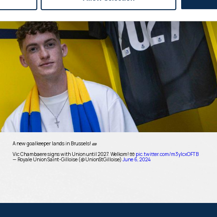
A new goalkeeper lands in Brussels! 🧱
Vic Chambaere signs with Union until 2027. Welkom! 🧤
pic.twitter.com/m3yIcxOFTB
— Royale Union Saint-Gilloise (@UnionStGilloise)
June 6, 2024