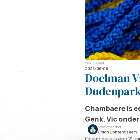
Gepubliceerd
2024-06-06
Doelman Vi
Dudenpar
Chambaere is ee
Genk. Vic onder
Geschreven door
Union Content Team
Chambaere is een 21-jar