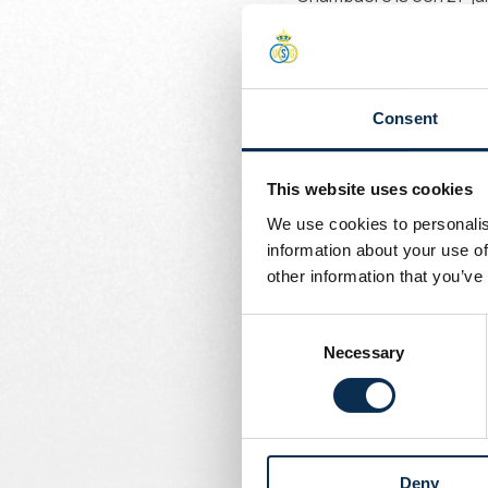
met Union tot en met jun
In 2016, toen hij 14 wer
profcontract in Limburg
Consent
Vorig seizoen was Chamb
League 2023/2024.
This website uses cookies
We use cookies to personalis
De talentvolle doelman 
information about your use of
Dudenpark, Vic!
other information that you’ve
Consent
Necessary
Selection
Deny