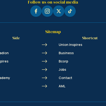
Follow us on social media
Sitemap
Side
Shortcut
Union Inspires
adion
Business
spires
Bcorp
Jobs
cademy
Contact
AML