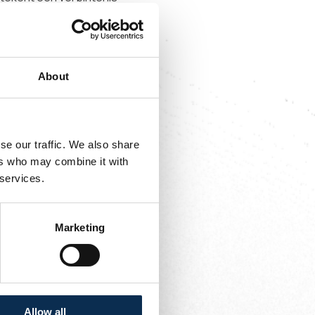
nde hij zijn eerste
About
n in de Challenger Pro
se our traffic. We also share
ugt. Welkom in het
ers who may combine it with
 services.
Marketing
Allow all