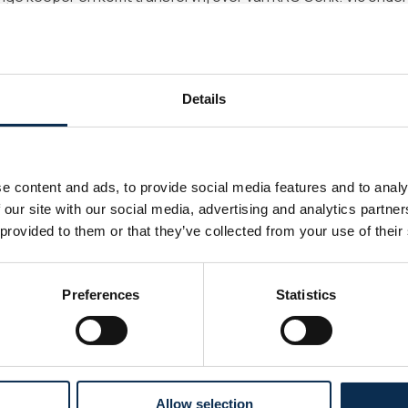
i 2027.
d, stapte Chambaere over van KV Kortrijk naar Genk. In 2018 teke
. In december 2022 maakte hij zijn professioneel debuut.
Details
aere 3e doelman bij het a-elftal. Hij speelde twee wedstrijde
e content and ads, to provide social media features and to analy
zal aansluiten bij de groep van keeperstrainer Sven Van der Je
 our site with our social media, advertising and analytics partn
 provided to them or that they’ve collected from your use of their
Preferences
Statistics
Allow selection