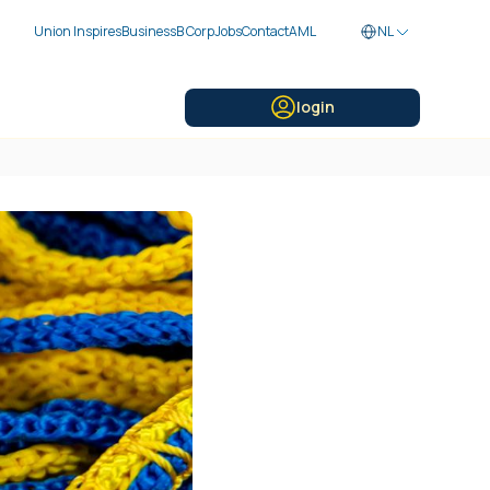
Union Inspires
Business
B Corp
Jobs
Contact
AML
NL
login