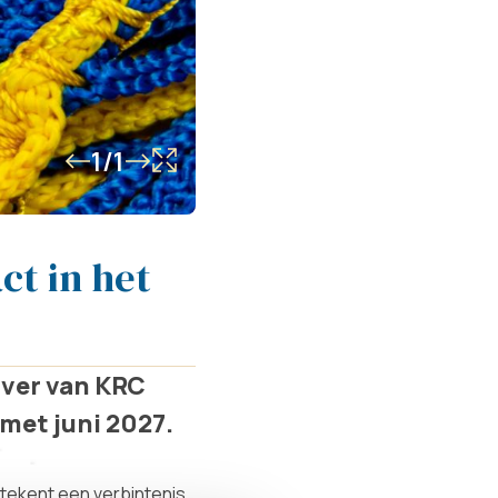
1/1
t in het
over van KRC
met juni 2027.
rtekent een verbintenis