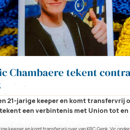
c Chambaere tekent contrac
k
n 21-jarige keeper en komt transfervrij 
tekent een verbintenis met Union tot en 
ige keeper en komt transfervrij over van KRC Genk. Vic onde