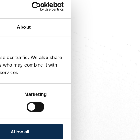
tot en met juni 2029.
 nationale ploeg tegen
About
 Tobi!
se our traffic. We also share
ers who may combine it with
 services.
Marketing
Allow all