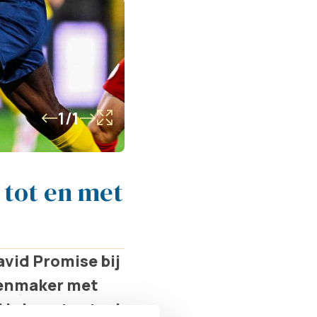
1/1
 tot en met
vid Promise bij
enenmaker met
 is here to stay!