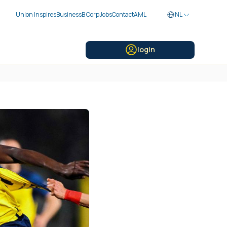
Union Inspires
Business
B Corp
Jobs
Contact
AML
NL
login