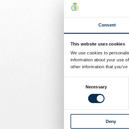
Geschreven door
Union Content Team
De spits had een contra
Tobi werd dit seizoen oo
Consent
Oekraïne, scoorde hij 
Union en David gaan sam
This website uses cookies
We use cookies to personalis
information about your use of
other information that you’ve
Consent
Necessary
Selection
Deny