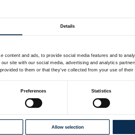
ct tot 2027 (met cluboptie), maar dat wordt nu opengebroken 
k international voor Canada, in zijn eerste wedstrijd voor zijn
Details
meteen een doelpunt.
en de Goliath’s tegemoet in de Champions League. Proficiat,
e content and ads, to provide social media features and to analy
 our site with our social media, advertising and analytics partn
 provided to them or that they’ve collected from your use of their
Preferences
Statistics
Allow selection