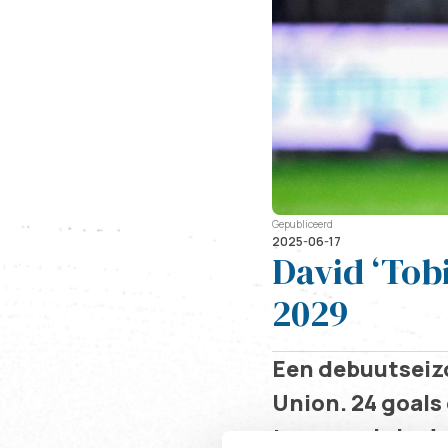
Gepubliceerd
2025-06-17
David ‘Tob
2029
Een debuutseizo
Union. 24 goals
twee goals in de