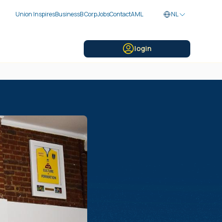
Union Inspires
Business
B Corp
Jobs
Contact
AML
NL
login