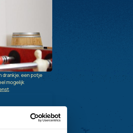
n drankje, een potje
eel mogelijk
ienst
.
rijd