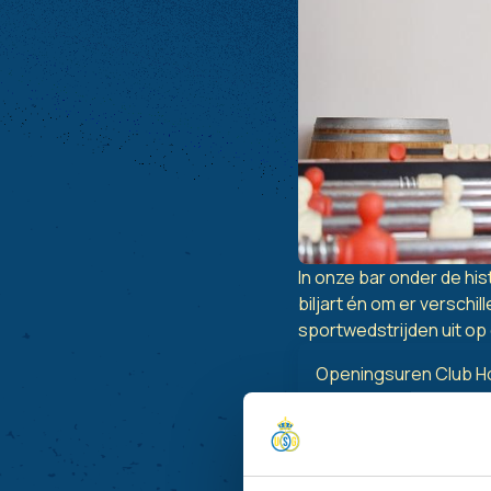
In onze bar onder de his
biljart én om er verschi
sportwedstrijden uit op 
Openingsuren Club H
Dinsdag - zaterdag: 1
*Op wedstrijddagen is