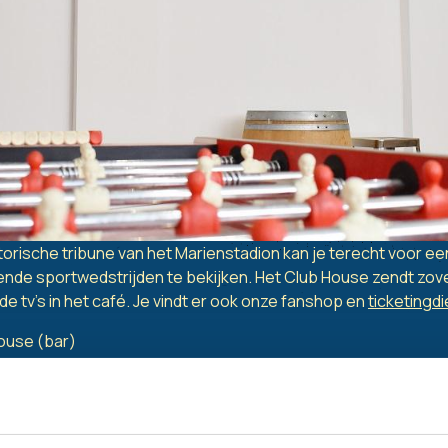
torische tribune van het Marienstadion kan je terecht voor ee
llende sportwedstrijden te bekijken. Het Club House zendt zov
de tv's in het café. Je vindt er ook onze fanshop en
ticketingd
ouse (bar)
6u - 23u
 het Club House open vanaf 3 uur voor de aftrap van de wedst