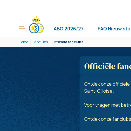
ABO 2026/27
FAQ Nieuw sta
Home
Fanclubs
Officiële fanclubs
Officiële fan
Ontdek onze officiële 
Saint-Gilloise.
Voor vragen met betr
Ontdek onze fanclubs