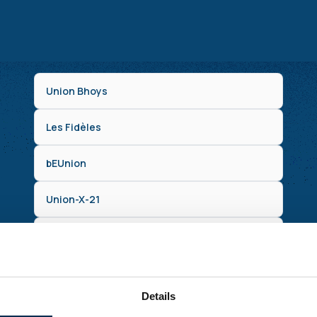
Union Bhoys
Les Fidèles
bEUnion
Union-X-21
Joyeux Supporters
Les compagnons de la Butte
Details