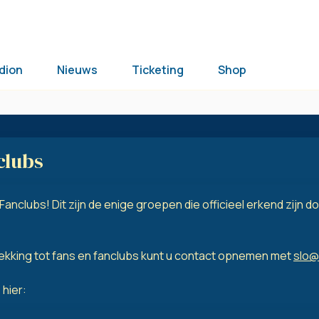
dion
Nieuws
Ticketing
Shop
clubs
Fanclubs! Dit zijn de enige groepen die officieel erkend zijn d
ekking tot fans en fanclubs kunt u contact opnemen met
slo@
 hier: