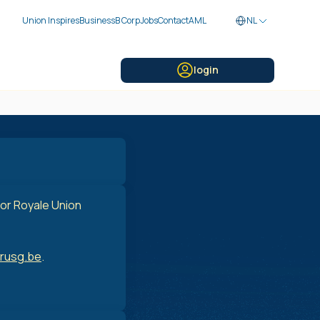
Union Inspires
Business
B Corp
Jobs
Contact
AML
NL
login
oor Royale Union
rusg.be
.