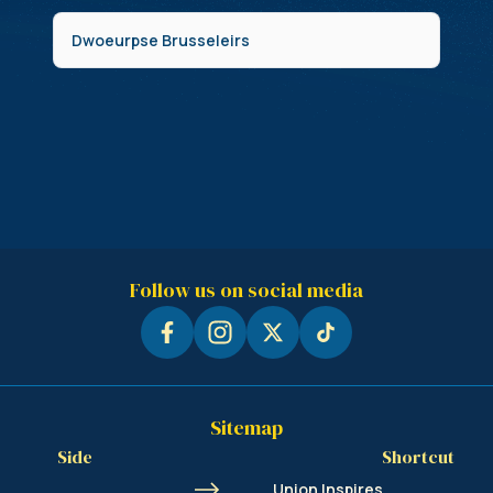
Dwoeurpse Brusseleirs
Follow us on social media
Sitemap
Side
Shortcut
Union Inspires