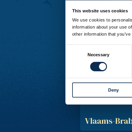
Waals-Braba
This website uses cookies
We use cookies to personalis
information about your use of
other information that you’ve
Consent
Necessary
Selection
Namen
Deny
Vlaams-Bra