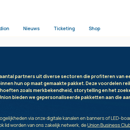
dion
Nieuws
Ticketing
Shop
antal partners uit diverse sectoren die profiteren van 
innen hun op maat gemaakte pakket. Deze voordelen rei
behoeften zoals merkbekendheid, storytelling en het zoe
Union bieden we gepersonaliseerde pakketten aan die aans
mogelijkheden via onze digitale kanalen en banners of LED-boa
ok lid worden van ons zakelijk netwerk, de
Union Business Clu