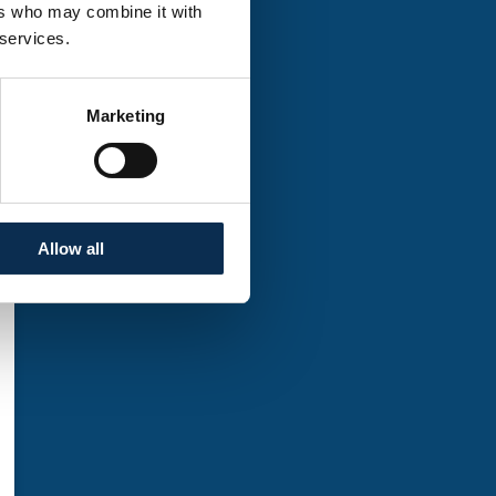
e aanstekelijke energie
ers who may combine it with
der een aantal
 services.
owing.
Marketing
Allow all