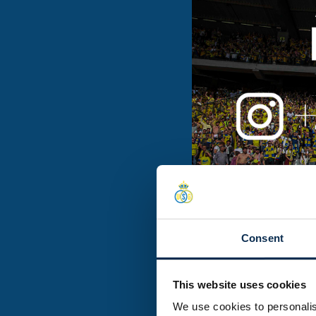
Consent
Onze gepassioneerde en
This website uses cookies
betrokkenheid via onze 
We use cookies to personalis