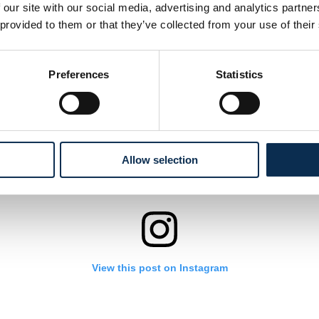
van onze toegewijde gemeenschap van supporters. Het is dez
 our site with our social media, advertising and analytics partn
aag willen uitbreiden naar onze gewaardeerde partners. Hieron
 provided to them or that they’ve collected from your use of their
an het afgelopen seizoen en informatie over onze social foll
Preferences
Statistics
Allow selection
View this post on Instagram