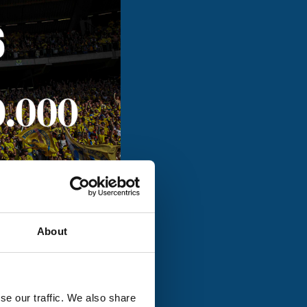
About
verbondenheid en
ent een golf van
se our traffic. We also share