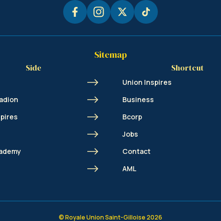
Sitemap
Side
Shortcut
Union Inspires
adion
Business
spires
Bcorp
Jobs
cademy
Contact
AML
© Royale Union Saint-Gilloise 2026