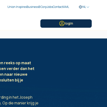
Union Inspires
Business
B Corp
Jobs
Contact
AML
NL
login
een reeks op maat
ken verder dan het
ken naar nieuwe
luiten bij je
rding in het Joseph
b
. Op die manier krijg je