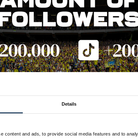
Details
 diverse fanbase is ongeëvenaard in België en vindt diepe 
levendige social media-kanalen. Elke post die we delen ontket
e content and ads, to provide social media features and to analy