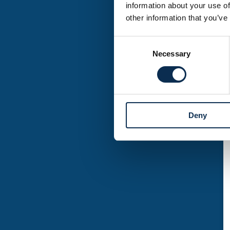
enthousiaste reacties 
information about your use of
en interactie die we gr
other information that you’ve
voorbeelden van cases v
Consent
Necessary
Selection
Deny