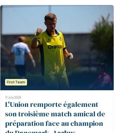
First Team
11 July 2026
L'Union remporte également
son troisième match amical de
préparation face au champion
du Danemark, Aarhus