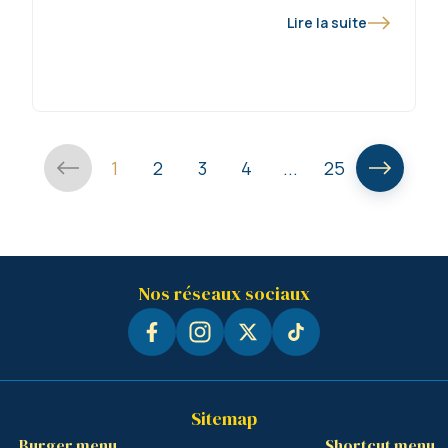
Lire la suite
1
2
3
4
...
25
Nos réseaux sociaux
Sitemap
Burger menu
Shortcut menu