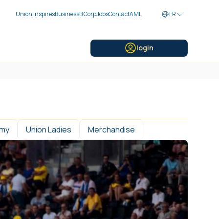
Union Inspires
Business
B Corp
Jobs
Contact
AML
FR
login
emy
Union Ladies
Merchandise