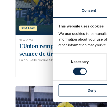
Consent
This website uses cookies
First Team
We use cookies to personalis
information about your use of
31 July 2026
L’Union remporte la Supercoupe 
other information that you’ve
séance de tirs au but
Consent
La nouvelle recrue Mofokeng inscrit le penalty décisif.
Necessary
Selection
Deny