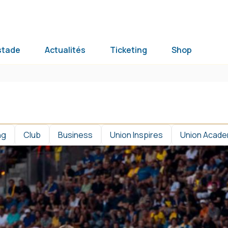
stade
Actualités
Ticketing
Shop
ng
Club
Business
Union Inspires
Union Acad