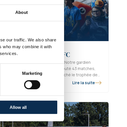
About
se our traffic. We also share
ers who may combine it with
joint l’Ipswich Town FC
 services.
Scherpen rejoint la Premier League. Notre gardien
stade Marienstadion après avoir disputé 43 matches,
Marketing
rté la Coupe de Belgique et décroché le trophée de
Lire la suite
Allow all