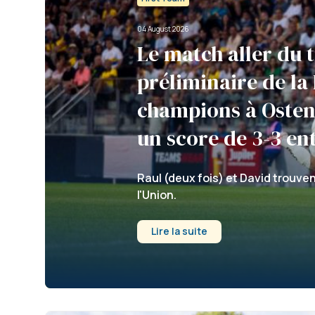
04 August 2026
Le match aller du 
préliminaire de la
champions à Osten
un score de 3-3 ent
Bodø/Glimt
Raul (deux fois) et David trouven
l'Union.
Lire la suite