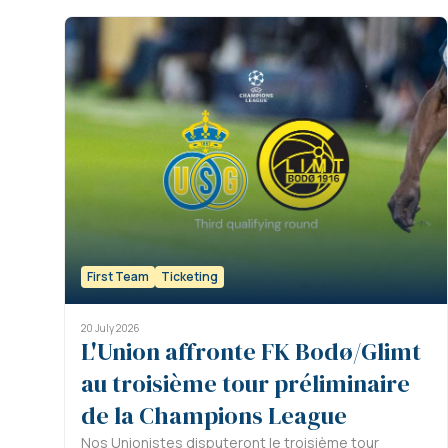
First Team
Ticketing
20 July 2026
L'Union affronte FK Bodø/Glimt
au troisième tour préliminaire
de la Champions League
Nos Unionistes disputeront le troisième tour