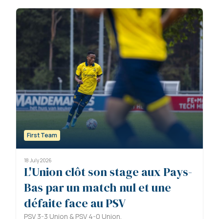
First Team
18 July 2026
L'Union clôt son stage aux Pays-
Bas par un match nul et une
défaite face au PSV
PSV 3-3 Union & PSV 4-0 Union.