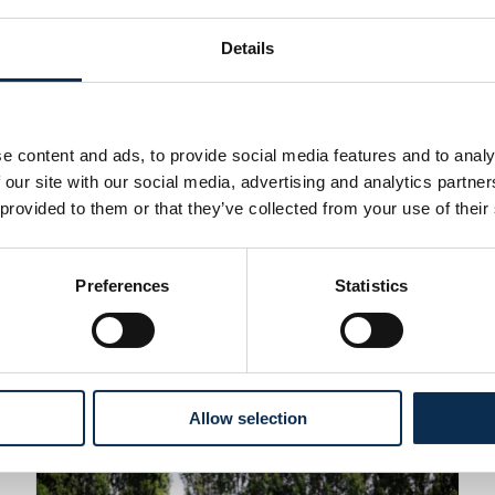
Details
First Team
e content and ads, to provide social media features and to analy
 our site with our social media, advertising and analytics partn
28 July 2026
au terme d’une
Kjell Scherpen re
 provided to them or that they’ve collected from your use of their
Après une saison à l’Union, 
néerlandais quitte ainsi le 
Preferences
Statistics
dont 21 clean sheets, rempo
Lire la suite
Gardien de l’année.
Allow selection