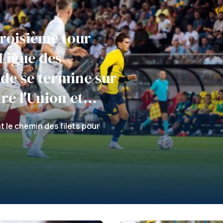
troisième tour
 Ligue des
de se termine sur
re l'Union et
t le chemin des filets pour