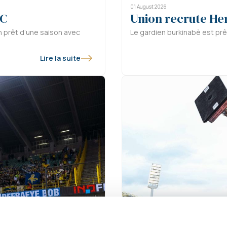
01 August 2026
FC
Union recrute He
n prêt d’une saison avec
Le gardien burkinabè est prê
Lire la suite