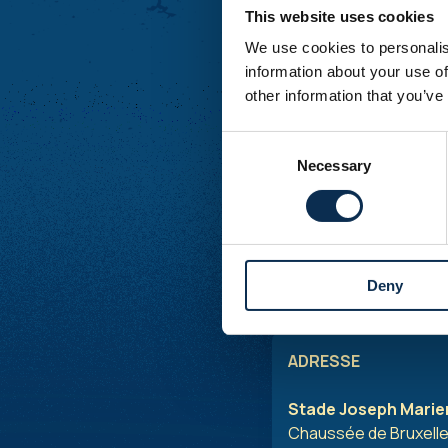
Samedi
: Fermé
This website uses cookies
Dimanche
: Fermé
We use cookies to personalis
information about your use of
D'autres ouvertures p
other information that you’ve
JOURS DE MATCH
Consent
Necessary
Selection
Billetterie :
La billett
autre service lié au t
Boutique :
Pour ache
nos tribunes
à partir
Deny
* Le helpdesk est disp
ADRESSE
Stade Joseph Marie
Chaussée de Bruxelles