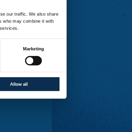
se our traffic. We also share
ers who may combine it with
 cas.
 services.
Marketing
ente de billets et aucun
 du Club House et de
Allow all