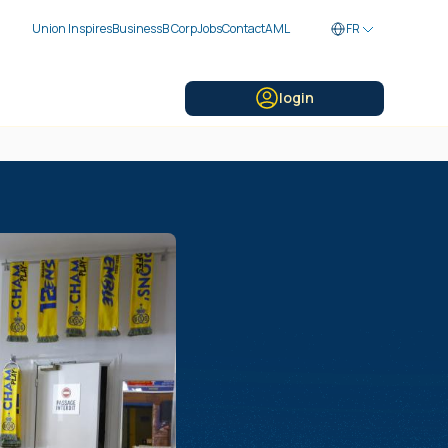
Union Inspires
Business
B Corp
Jobs
Contact
AML
FR
login