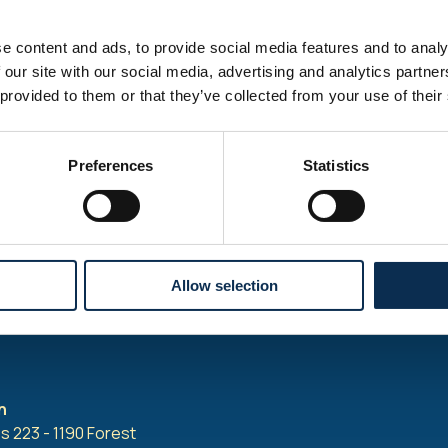
e content and ads, to provide social media features and to analy
 our site with our social media, advertising and analytics partn
euvent être programmées, nous le communiquerons si c'est le
 provided to them or that they’ve collected from your use of their
Preferences
Statistics
erie est
fermé lors des jours de matchs
! Il n'y aura pas de v
icketing mis à part le helpdesk* aux guichets du stade.
ter du merchandising, vous pouvez vous rendre à la boutique
 de 2 heures avant le coup d'envoi
.
Allow selection
onible à partir de 2 heures avant le match.
n
 223 - 1190 Forest