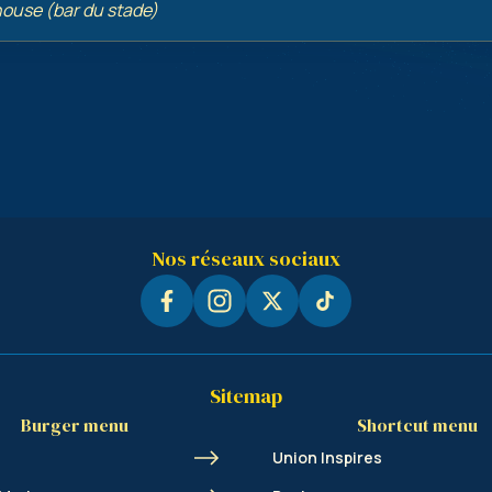
bhouse (bar du stade)
Nos réseaux sociaux
Sitemap
Burger menu
Shortcut menu
Union Inspires