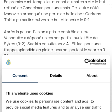
En première mi-temps, le tournant du match a été le but
refusé de Gandelman pour une main. De l’autre côté,
Ivanovic a provoqué une perte de balle chez Gerkens.
Tobi a pu partir seul vers le but et inscrire le 0-1.
Après la pause, l’Union a pris le contrôle du jeu.
Vanhoutte a déposé un corner parfait sur la tête de
Sykes (0-2). Sadiki a ensuite servi Ait El Hadj pour une
frappe splendide en pleine lucarne, portant le score à 0-
3 !
Gudjohnsen a réduit l’écart à 1-3, mais avant et après
cela, l’Union s’est créé de nombreuses occasions.
Consent
Details
About
Castro-Montes a frappé le poteau, Ivanovic a vu Roef
détourner sa tentative, et Rodriguez a tiré à côté en
toute fin de match.
This website uses cookies
We use cookies to personalise content and ads, to
L’Union signe donc sa première victoire à l’extérieur en
provide social media features and to analyse our traffic.
Jupiler Pro League et grimpe à la 5e place du