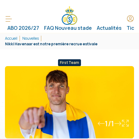
ABO 2026/27
FAQ Nouveau stade
Actualités
Tick
Accueil
Nouvelles
Nikki Havenaar est notre première recrue estivale
First Team
1/1