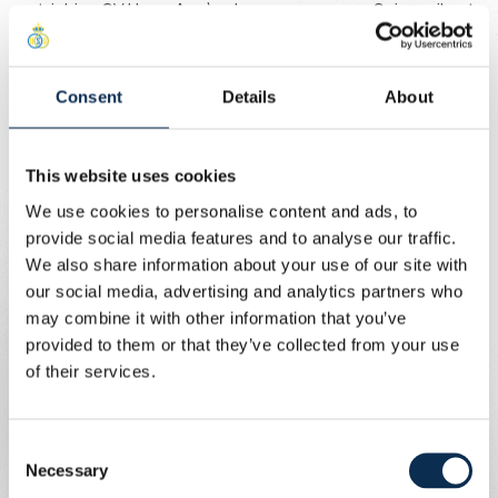
autrichien SV Horn. Après des passages en Suisse, il est
retourné en Autriche en 2023 pour rejoindre SV Ried.
Aujourd’hui, à 31 ans, il rejoint l’Union.
Consent
Details
About
Bienvenue, Nikki !
This website uses cookies
We use cookies to personalise content and ads, to
provide social media features and to analyse our traffic.
We also share information about your use of our site with
our social media, advertising and analytics partners who
may combine it with other information that you’ve
provided to them or that they’ve collected from your use
of their services.
View this post on Instagram
Consent
Necessary
Selection