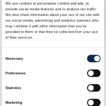
We use cookies to personalise content and ads, to
provide social media features and to analyse our traffic.
We also share information about your use of our site with
our social media, advertising and analytics partners who
Dit bericht op Instagram bekijken
may combine it with other information that you’ve
provided to them or that they’ve collected from your use
of their services.
Consent
Necessary
Selection
Preferences
Een bericht gedeeld door Royale Union Saint-Gilloise (@rusg.brussels)
vanovic et Sykes sont les premiers à se mettre en
Statistics
évidence. La tête de l'Anglais passe de peu au-dessus.
Marketing
David gâchait ensuite une énorme occasion, mais sur le