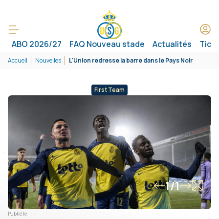
ABO 2026/27
FAQ Nouveau stade
Actualités
Tick
Accueil
Nouvelles
L'Union redresse la barre dans le Pays Noir
First Team
1/1
Publié le