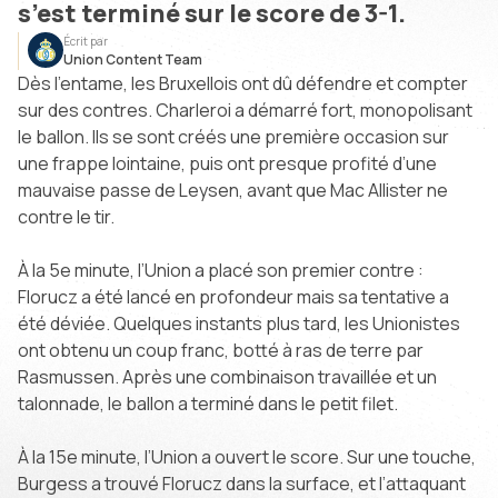
s’est terminé sur le score de 3-1.
Écrit par
Union Content Team
Dès l’entame, les Bruxellois ont dû défendre et compter
sur des contres. Charleroi a démarré fort, monopolisant
le ballon. Ils se sont créés une première occasion sur
une frappe lointaine, puis ont presque profité d’une
mauvaise passe de Leysen, avant que Mac Allister ne
contre le tir.
À la 5e minute, l’Union a placé son premier contre :
Florucz a été lancé en profondeur mais sa tentative a
été déviée. Quelques instants plus tard, les Unionistes
ont obtenu un coup franc, botté à ras de terre par
Rasmussen. Après une combinaison travaillée et un
talonnade, le ballon a terminé dans le petit filet.
À la 15e minute, l’Union a ouvert le score. Sur une touche,
Burgess a trouvé Florucz dans la surface, et l’attaquant