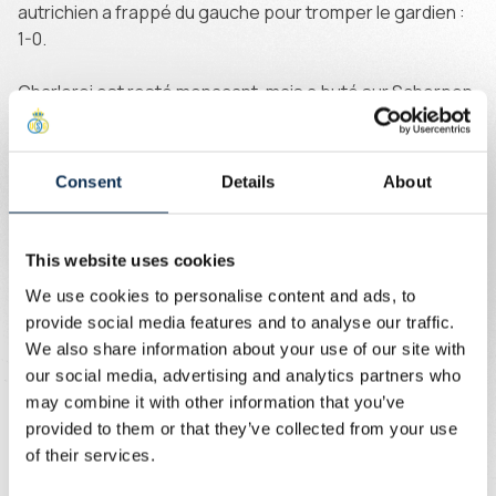
autrichien a frappé du gauche pour tromper le gardien :
1-0.
Charleroi est resté menaçant, mais a buté sur Scherpen
après une erreur défensive. Un peu après la demi-heure,
Florucz s’est de nouveau présenté devant le but,
profitant d’une glissade d’un défenseur, mais son tir a
Consent
Details
About
été repoussé.
Juste avant la pause, Charleroi a égalisé. Sur une
This website uses cookies
touche, Leysen a malencontreusement prolongé le
We use cookies to personalise content and ads, to
ballon vers Ousou, qui a saisi sa chance et a marqué : 1-1.
provide social media features and to analyse our traffic.
We also share information about your use of our site with
Au retour des vestiaires, l’Union a immédiatement repris
our social media, advertising and analytics partners who
l’avantage. Patris a lancé l’offensive, Florucz a centré
may combine it with other information that you’ve
depuis le côté droit et Niang a conclu d’une frappe
provided to them or that they’ve collected from your use
puissante : 2-1.
of their services.
Les Zèbres ont tenté de revenir, mais sans se créer de