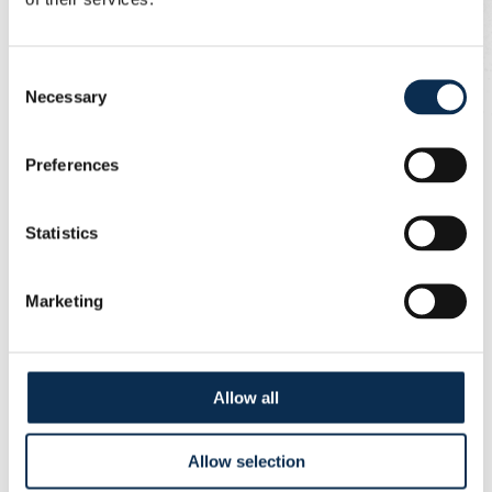
Consent
Necessary
Selection
Preferences
Statistics
Marketing
Edith Flament est membre de la Care Team. « Je veux
que le stade soit un lieu sûr », explique Edith. « Les
Allow all
supporter·rice·s peuvent toujours s’adresser à nous.
Nous sommes en première ligne et nous voulons être
visibles et accessibles dans les tribunes. »
Allow selection
Edith est l’une des nombreuses femmes qui font vivre