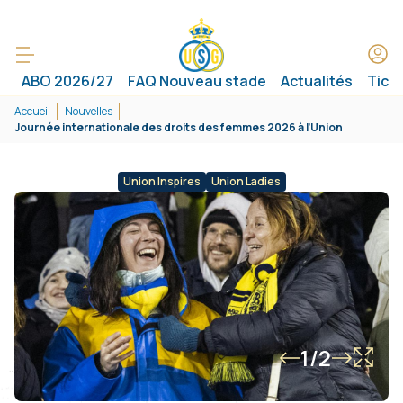
ABO 2026/27
FAQ Nouveau stade
Actualités
Tick
Accueil
Nouvelles
Journée internationale des droits des femmes 2026 à l’Union
Union Inspires
Union Ladies
1/2