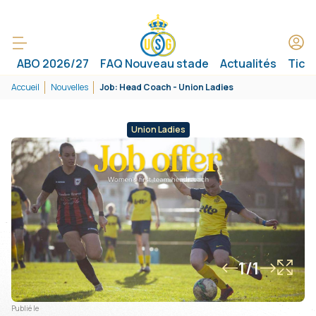
ABO 2026/27
FAQ Nouveau stade
Actualités
Tick
Accueil
Nouvelles
Job: Head Coach - Union Ladies
Union Ladies
1/1
Publié le