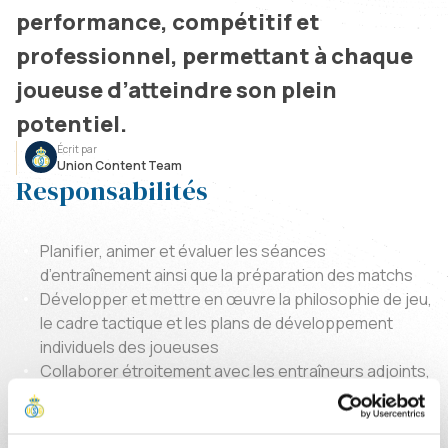
performance, compétitif et
professionnel, permettant à chaque
joueuse d’atteindre son plein
potentiel.
Écrit par
Union Content Team
Responsabilités
Planifier, animer et évaluer les séances
d’entraînement ainsi que la préparation des matchs
Développer et mettre en œuvre la philosophie de jeu,
le cadre tactique et les plans de développement
individuels des joueuses
Collaborer étroitement avec les entraîneurs adjoints,
le staff médical et la direction du club afin d’assurer
une approche cohérente de la performance
Développer une culture d’équipe forte basée sur le