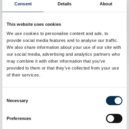
Consent
Details
About
professionnalisme, la responsabilité et l’amélioration
continue
Assurer le suivi de la progression des joueuses et
This website uses cookies
contribuer au développement à long terme de
l’effectif
We use cookies to personalise content and ads, to
provide social media features and to analyse our traffic.
Profil
We also share information about your use of our site with
our social media, advertising and analytics partners who
may combine it with other information that you’ve
Nous recherchons une personne qui :
provided to them or that they’ve collected from your use
of their services.
Possède une expérience confirmée en tant
qu’entraîneur à un niveau compétitif
Détient les qualifications requises (Licence UEFA A
Consent
ou équivalent)
Necessary
Selection
Dispose de solides compétences en leadership,
communication et organisation
Preferences
Est passionnée par le football féminin et le
développement des joueuses