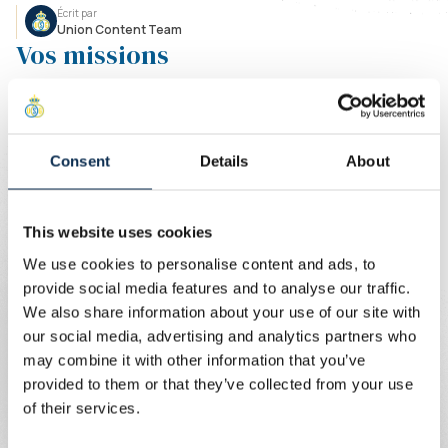
Écrit par
Union Content Team
Vos missions
Assurer le suivi sportif et la progression des gardiens
de but ;
Créer une véritable continuité entre les équipes de
Consent
Details
About
jeunes, les U23 et l’équipe première ;
Élaborer et structurer un programme de formation
This website uses cookies
spécifique aux gardiens pour l’ensemble des
catégories ;
We use cookies to personalise content and ads, to
Accompagner les gardiens au quotidien au sein des
provide social media features and to analyse our traffic.
différents groupes ;
We also share information about your use of our site with
Mettre en place des plans de développement
our social media, advertising and analytics partners who
individualisés afin d’optimiser le potentiel de chaque
may combine it with other information that you’ve
gardien ;
provided to them or that they’ve collected from your use
of their services.
Profil recherché