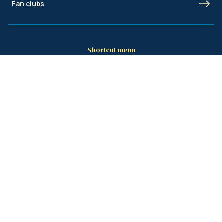
Fan clubs
Shortcut menu
Union Inspires
Business
Bcorp
Jobs
Contact
AML
© Royale Union Saint-Gilloise 2026