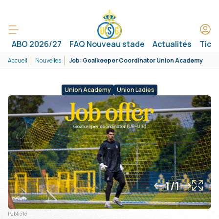
ABO 2026/27
FAQ Nouveau stade
Actualités
Tick
Accueil
Nouvelles
Job: Goalkeeper Coordinator Union Academy
Union Academy
Union Ladies
1/1
Publié le