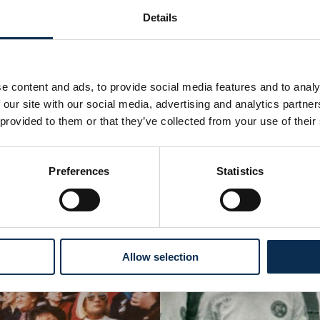
« R » un ballon, ou un ballon en arrière-plan pour donner au 
Details
l'ancien
er logo apparut pour la première fois sur les abonnements en 1
s rêves fous et de nouveaux gouffres financiers, l'Union fonç
e content and ads, to provide social media features and to analy
 our site with our social media, advertising and analytics partn
 provided to them or that they’ve collected from your use of their
ion fut sauvée grâce à une coopérative de supporters et de
nent les cartes de soutien de l'époque, qui arboraient elles 
Preferences
Statistics
Allow selection