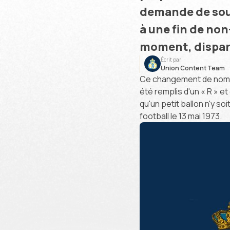
demande de sout
à une fin de non
moment, dispara
Écrit par
Union Content Team
Ce changement de nom s'
été remplis d'un « R » et 
qu'un petit ballon n'y so
football le 13 mai 1973.