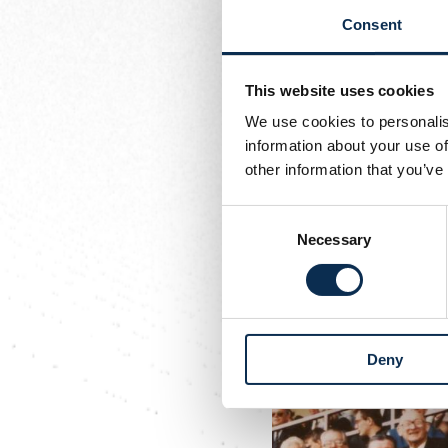
au deuxième jambage du 
Consent
Du nouveau à 
This website uses cookies
C'est ainsi que ce derni
en 1976. Emportée par se
We use cookies to personalis
la faillite.
information about your use of
other information that you’ve
En décembre 1976, l'Un
soutien, comme en témoig
Consent
Necessary
Selection
Deny