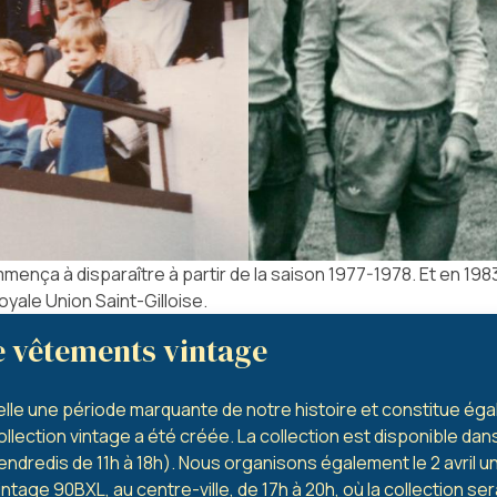
ença à disparaître à partir de la saison 1977-1978. Et en 198
yale Union Saint-Gilloise.
e vêtements vintage
lle une période marquante de notre histoire et constitue ég
ollection vintage a été créée. La collection est disponible da
vendredis de 11h à 18h). Nous organisons également le 2 avril 
intage 90BXL, au centre-ville, de 17h à 20h, où la collection s