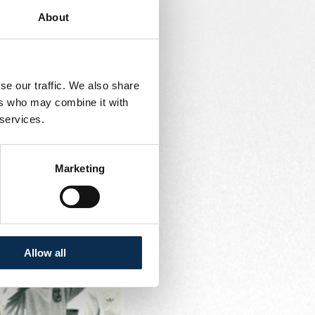
logo sa forme ronde.
About
975 et sur les maillots
ait à toute allure vers
se our traffic. We also share
ers who may combine it with
 services.
 nombreuses actions de
aussi le logo UR.
Marketing
Allow all