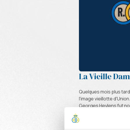
La Vieille Dam
Quelques mois plus tard,
l'image vieillotte d'Uni
Georges Heylens fut nom
division, ce qui ne réuss
Et le logo du club ? Il 
cercles du logo tel que