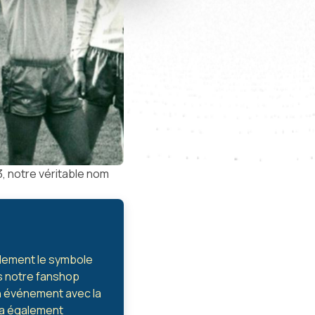
3, notre véritable nom
alement le symbole
ns notre fanshop
un événement avec la
era également