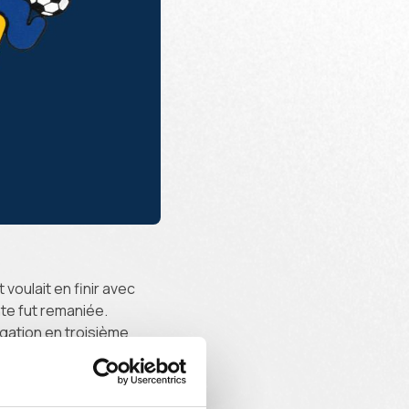
voulait en finir avec
nte fut remaniée.
gation en troisième
ir une dame dans le vent.
ropre du terme. Les
oyale Union, ou RU, avec