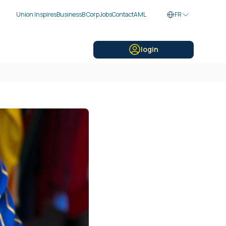
Union Inspires
Business
B Corp
Jobs
Contact
AML
FR
login