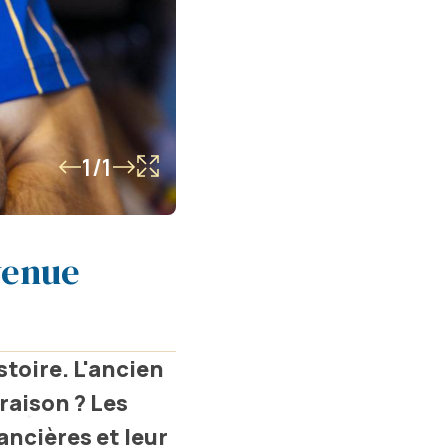
1/1
venue
toire. L'ancien
 raison ? Les
ancières et leur