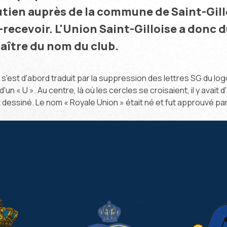
ien auprès de la commune de Saint-Gille
-recevoir. L'Union Saint-Gilloise a donc d
ître du nom du club.
est d'abord traduit par la suppression des lettres SG du log
d'un « U ». Au centre, là où les cercles se croisaient, il y avait 
it dessiné. Le nom « Royale Union » était né et fut approuvé pa