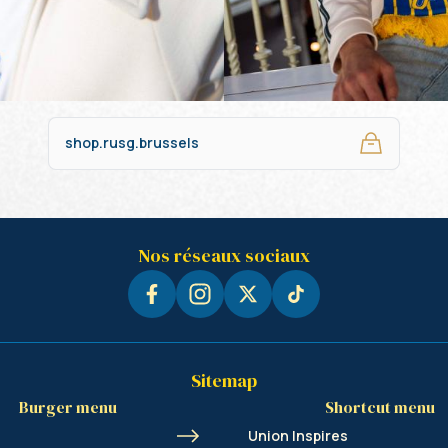
shop.rusg.brussels
Nos réseaux sociaux
Sitemap
Burger menu
Shortcut menu
Union Inspires