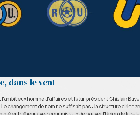
e, dans le vent
 l'ambitieux homme d'affaires et futur président Ghislain Bayet 
on. Le changement de nom ne suffisait pas : la structure dirigea
mé entraîneur avec pour mission de sauver l'Union de la relé
it d'ailleurs pas. La Vieille Dame devait coûte que coûte deven
resterait le symbole du renouveau et du changement. Au sens p
 nous le connaissons encore aujourd'hui furent abandonnés. R