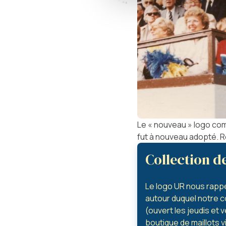
Le « nouveau » logo comm
fut à nouveau adopté. Ro
Collection d
Le logo UR nous rappe
autour duquel notre c
(ouvert les jeudis et 
boutique de maillots v