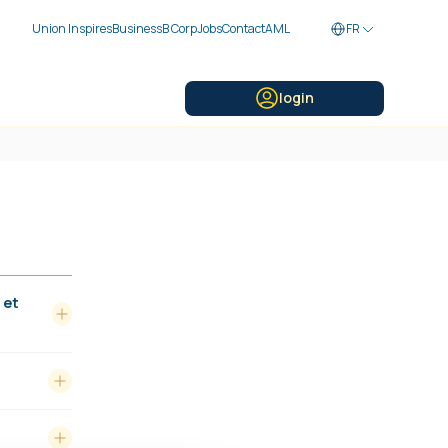
Union Inspires
Business
B Corp
Jobs
Contact
AML
FR
login
 et