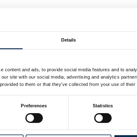
tionnement automobile ?
nement des supporter·rices risque-t-il d’empiéter sur le
ent dans les quartiers résidentiels ?
Details
l’impact du projet de stade sur les embouteillages en jour de m
e content and ads, to provide social media features and to analy
evront-elles être fermées les jours de match ?
 our site with our social media, advertising and analytics partn
 provided to them or that they’ve collected from your use of their
Retour à la page FAQ
Preferences
Statistics