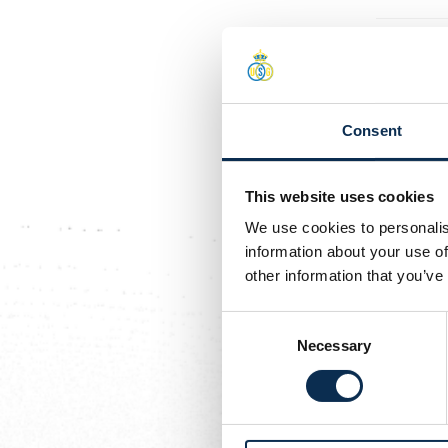
Et le sta
Le station
stationnem
Consent
Quel sera 
This website uses cookies
We use cookies to personalis
Des rues d
information about your use of
other information that you’ve
Consent
Necessary
Selection