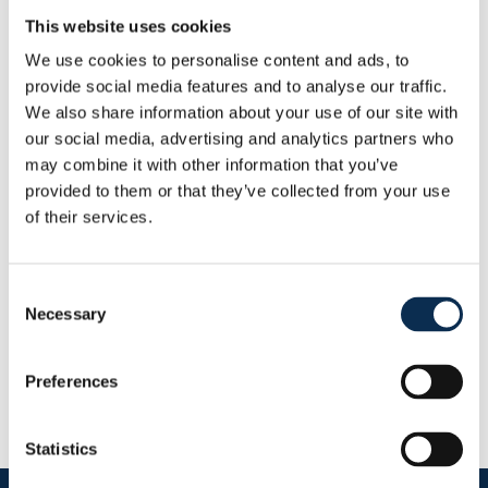
Les Play-Offs et la Coupe de Belgique sont-ils inclus
This website uses cookies
dans l’abonnement ?
We use cookies to personalise content and ads, to
provide social media features and to analyse our traffic.
Comment remettre en vente ma place d’abonné ?
We also share information about your use of our site with
our social media, advertising and analytics partners who
may combine it with other information that you’ve
Comment céder ma place d’abonné à un ami ?
provided to them or that they’ve collected from your use
of their services.
Puis-je donner ma carte d’abonnement à un ami ?
Consent
Je ne sais pas assister au match, je suis abonné, que
Necessary
faire ?
Selection
J'ai acheté un abonnement en ligne mais je n'ai pas reçu
Preferences
d'e-mail de confirmation ?
Statistics