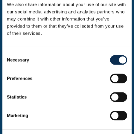
demande endéans les 48 heures
We also share information about your use of our site with
our social media, advertising and analytics partners who
Accréditation membres de la RBFA
may combine it with other information that you’ve
provided to them or that they’ve collected from your use
of their services.
Veuillez envoyer votre demande à temps à
accreditation@rusg.be
. En fonction de la
disponibilité des places, nous répondrons à votre
Consent
demande endéans les 48 heures.
Necessary
Selection
Preferences
Statistics
Marketing