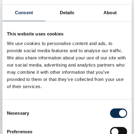
l'entrée 4.
Écrit par
Consent
Details
About
Union Content Team
Conditions de vente et prix
This website uses cookies
Le maillot coûte 80€ et sera uniquement disponible dans
We use cookies to personalise content and ads, to
notre fanshop (pas en ligne) jusqu'à dimanche. Afin de
provide social media features and to analyse our traffic.
satisfaire le plus grand nombre de fans, vous pourrez
We also share information about your use of our site with
acheter un
maximum d'un maillot par personne
le
our social media, advertising and analytics partners who
dimanche.
may combine it with other information that you’ve
provided to them or that they’ve collected from your use
Pop-up shop entrée 4
of their services.
Dimanche, nous installerons un pop-up shop
Consent
supplémentaire à l'entrée 4, spécialement pour la vente
Necessary
Selection
du maillot « black-out ». Cet article ne sera donc pas en
vente dans notre fan-shop au Club House ou dans
Preferences
l'autre pop-up shop à l'entrée 2.