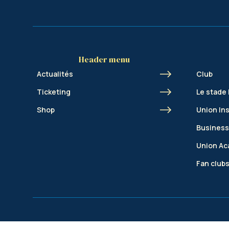
Header menu
Actualités
Club
Ticketing
Le stade
Shop
Union In
Business
Union A
Fan club