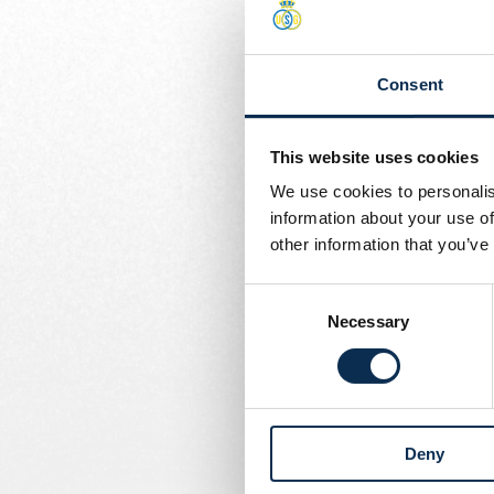
programme de n
Écrit par
Union Content Team
Kevin Rodriguez
Consent
21/03 : Équateur - Vene
25/03 : Chili - Équateur
This website uses cookies
Franjo Ivanović
We use cookies to personalis
20/03 : Croatie - France
information about your use of
23/03 : France - Croatie
other information that you’ve
Promise David
Consent
20/03 : Canada - Mexiq
Necessary
Selection
Anan Khalaili
22/03 : Israël - Estonie
25/03 : Israël - Norvège
Deny
Noah Sadiki