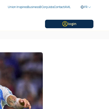
Union Inspires
Business
B Corp
Jobs
Contact
AML
FR
login