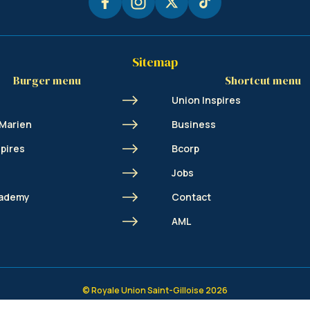
Sitemap
Burger menu
Shortcut menu
Union Inspires
 Marien
Business
spires
Bcorp
Jobs
cademy
Contact
s
AML
© Royale Union Saint-Gilloise 2026