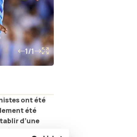
1/1
nistes ont été
alement été
tablir d’une
dessous le