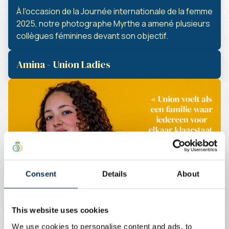
À l'occasion de la Journée internationale de la femme
2025, notre photographe Myrthe a amené plusieurs
collègues féminines devant son objectif.
Amina - Union Ladies
Consent
Details
About
This website uses cookies
Virginie - Head of Legal and AML
We use cookies to personalise content and ads, to