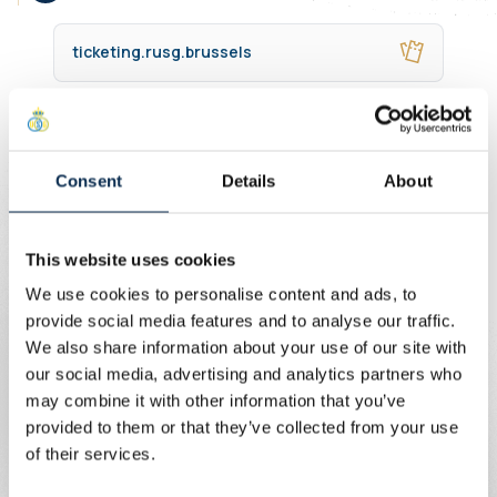
ticketing.rusg.brussels
Prix
42 € par ticket
Consent
Details
About
Périodes de vente
This website uses cookies
We use cookies to personalise content and ads, to
Les fans ayant un historique d’achat peuvent acheter un
provide social media features and to analyse our traffic.
voucher sur ticketing.rusg.brussels du lundi 10 novembre
We also share information about your use of our site with
au lundi 24 novembre inclus.
our social media, advertising and analytics partners who
may combine it with other information that you’ve
provided to them or that they’ve collected from your use
Informations générales
of their services.