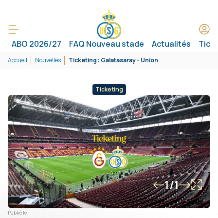
ABO 2026/27
FAQ Nouveau stade
Actualités
Tick
Accueil
Nouvelles
Ticketing : Galatasaray - Union
Ticketing
1/1
Publié le