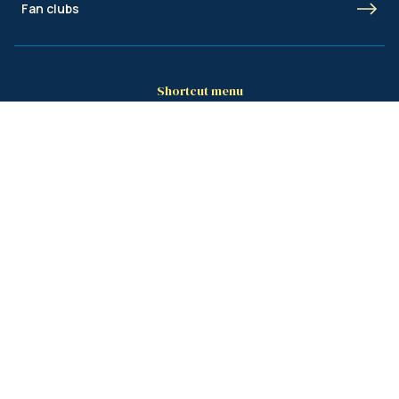
Fan clubs
Shortcut menu
Union Inspires
Business
Bcorp
Jobs
Contact
AML
© Royale Union Saint-Gilloise 2026