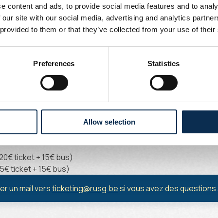
e content and ads, to provide social media features and to analy
 our site with our social media, advertising and analytics partn
h et de bus disponible via le club
 provided to them or that they’ve collected from your use of their
bus est obligatoire pour ce match à l’extérieur. L’Union met 
t y aller dimanche. Ticket de match + ticket de bus disponibl
Preferences
Statistics
els
.
Combi Tickets
Allow selection
20€ ticket + 15€ bus)
5€ ticket + 15€ bus)
er un mail vers
ticketing@rusg.be
si vous avez des questions.