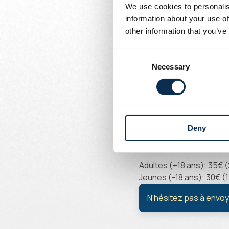
Écrit par
We use cookies to personalis
Union Content Team
information about your use of
Ticket de matc
other information that you’ve
Le déplacement en combi
Consent
supporters qui souhaiten
Necessary
Selection
sur
ticketing.rusg.bruss
Deny
Prix
Adultes (+18 ans): 35€ (
Jeunes (-18 ans): 30€ (1
N'hésitez pas à envoy