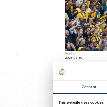
Publié le
2025-09-30
Ticketing:
La 10e journée 
Bruges, avec un
Consent
obligatoire, le
ticketing
.
This website uses cookies