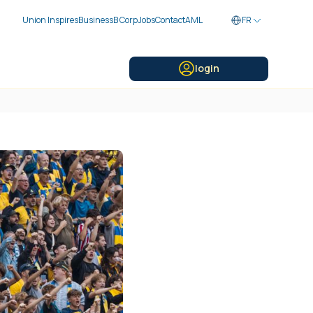
Union Inspires
Business
B Corp
Jobs
Contact
AML
FR
login