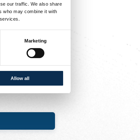
se our traffic. We also share
ers who may combine it with
 services.
un bus à disposition des
es
Marketing
Allow all