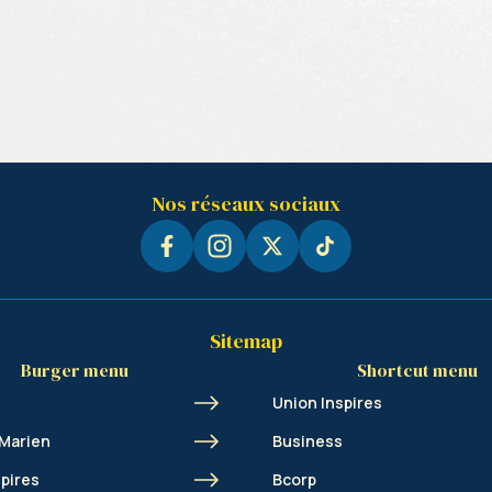
Nos réseaux sociaux
Sitemap
Burger menu
Shortcut menu
Union Inspires
 Marien
Business
spires
Bcorp